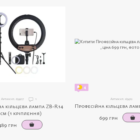
4
Артикул: 65407
1
Артикул: 65412
Професійна кільцева ламп
а кільцева лампа ZB-R14
5см (1 кріплення)
699 грн
489 грн