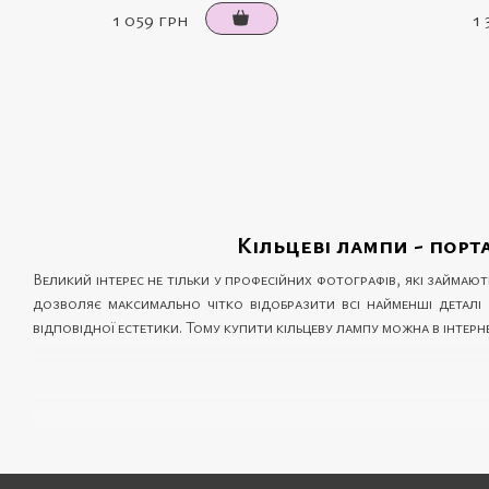
1 059 грн
1
Кільцеві лампи - порта
Великий інтерес не тільки у професійних фотографів, які займаю
дозволяє максимально чітко відобразити всі найменші деталі 
відповідної естетики. Тому купити кільцеву лампу можна в інтер
Цей гаджет необхідний усім тим, хто працює під освітленням, зні
перукарям,