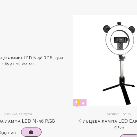
4
Артикул: 27-755709
Артикул: 100110
ва лампа LED N-56 RGB
Кільцева лампа LED Ea
ZP22
899 грн