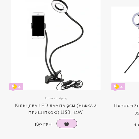
4
4
Артикул: 65405
Кільцева LED лампа 9см (ніжка з
Професійн
прищіпкою) USB, 12W
3
189 грн
1 