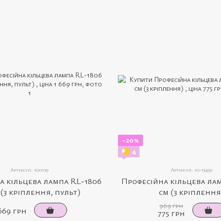
−20%
4
Артикул: 100139
Артикул: 10-15459
а кільцева лампа RL-1806
Професійна кільцева лам
 (3 кріплення, пульт)
см (3 кріплення
969 грн
669 грн
775 грн