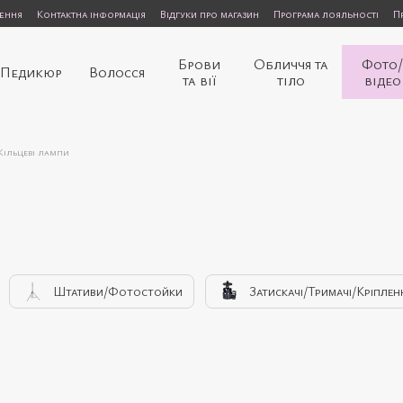
нення
Контактна інформація
Відгуки про магазин
Програма лояльності
П
Брови
Обличчя та
Фото
Педикюр
Волосся
та вії
тіло
відео
Кільцеві лампи
Штативи/Фотостойки
Затискачі/Тримачі/Кріплен