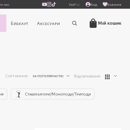
ро нас
Укр
Рус
Вхід
Бажання
/
Мій кошик
Блекаут
Аксесуари
Сортування:
за популярністю
Відображення:
ня
Стабілізатори/Моноподи/Триподи