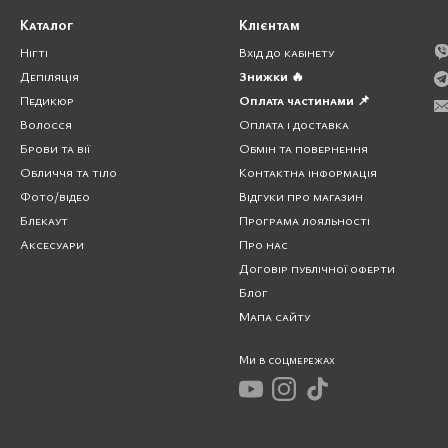
Каталог
Клієнтам
Нігті
Вхід до кабінету
Депіляція
Знижки 🔥
Педикюр
Оплата частинами 📌
Волосся
Оплата і доставка
Брови та вії
Обмін та повернення
Обличчя та тіло
Контактна інформація
Фото/відео
Відгуки про магазин
Блекаут
Програма лояльності
Аксесуари
Про нас
Договір публічної оферти
Блог
Мапа сайту
Основні переваги кільцевої лампи
Ми в соцмережах
ь, де складно отримати постійне природне та рівне освітлення для 
кт чи людину крупним планом. Її використання дозволяє позбутися 
ям, яке створюють традиційні
лампи для освітлення
, вона має менш шк
ою стійкістю до погодних умов та температури навколишнього середов