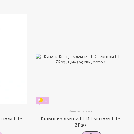
4
Артикул: 100111
rldom ET-
Кільцева лампа LED Earldom ET-
ZP29