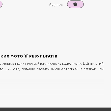
675 грн
ких фото її результатів
ставників інших професій викликала кільцева лампа. Цей пристрій
ощ чи сніг, складно зробити якісні фотографії із збереженням
ортфоліо та просування в соцмережах: