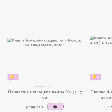
4
4
Артикул: 65417
Професійна кільцева лампа RK-52 47
Професійн
см
45 см
3 299 грн
1 