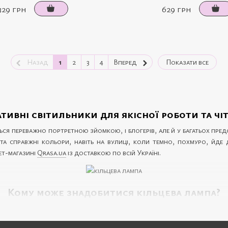
 329 грн
629 грн
Назад
1
2
3
4
Вперед
Показати все
тивні світильники для якісної роботи та чіт
ться переважно портретною зйомкою, і блогерів, але й у багатьох пред
та справжні кольори, навіть на вулиці, коли темно, похмуро, йде д
нет-магазині
Qrasa.ua
із доставкою по всій Україні.
Кому може знадобитися кільцева лампа?
має на відео та фотографує результати своєї роботи для публікації в п