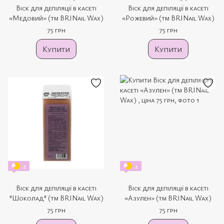
Віск для депіляції в касеті
Віск для депіляції в касеті
«Медовий» (тм BRINail Wax)
«Рожевий» (тм BRINail Wax)
75 грн
75 грн
Купити
Купити
4
4
Віск для депіляції в касеті
Віск для депіляції в касеті
"Шоколад" (тм BRINail Wax)
«Азулен» (тм BRINail Wax)
75 грн
75 грн