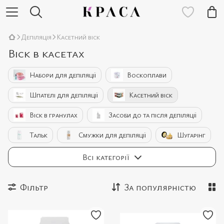
Депіляція
Касетний віск
Віск в касетах
Набори для депіляції
Воскоплави
Шпателі для депіляції
Касетний віск
Віск в гранулах
Засоби до та після депіляції
Тальк
Смужки для депіляції
Шугарінг
Лазерні епілятори
Аксесуари для депіляції
Всі категорії
Фільтр
За популярністю