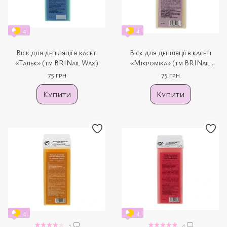
4
4
Віск для депіляції в касеті
Віск для депіляції в касеті
«Тальк» (тм BRINail Wax)
«Мікроміка» (тм BRINail
Wax)
75 грн
75 грн
Купити
Купити
4
4
1
4