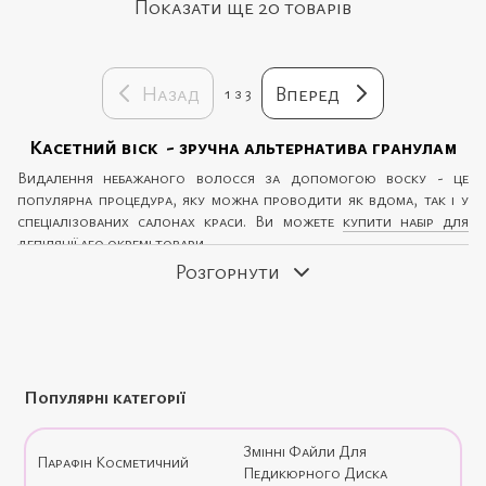
Показати ще 20 товарів
Назад
Вперед
1
з 3
Касетний віск - зручна альтернатива гранулам
Видалення небажаного волосся за допомогою воску - це
популярна процедура, яку можна проводити як вдома, так і у
спеціалізованих салонах краси. Ви можете
купити набір для
депіляції
або окремі товари.
Розгорнути
Щоб провести депіляцію потрібен
віск у гранулах
або
заправлений у касети. Обидва варіанти пропонують ефективне
видалення небажаної рослинності на різних частинах тіла.
Однак віск у касетах відзначається ергономічністю,
економічністю та практичністю. Його зручно використовувати в
подорожах, дома чи салонах краси. Віск користується попитом
Популярні категорії
серед жінок та чоловіків, оскільки дозволяє отримати гладку
шкіру на тривалий час. Ви можете придбати
все для депіляції
в
одному місці, насолоджуючись якісними продуктами, швидкою
Змінні Файли Для
Парафін Косметичний
доставкою та гарантією від виробників.
Педикюрного Диска