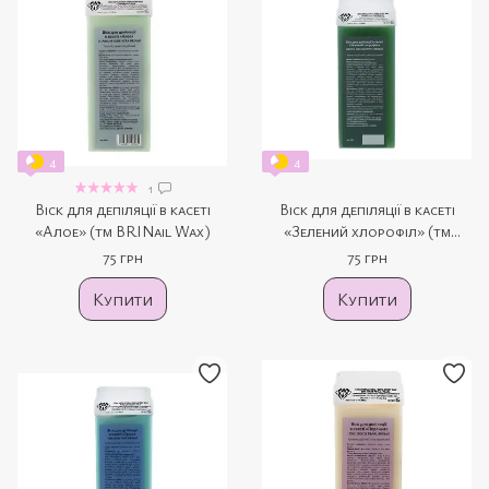
4
4
1
Віск для депіляції в касеті
Віск для депіляції в касеті
«Алое» (тм BRINail Wax)
«Зелений хлорофіл» (тм
BRINail Wax)
75 грн
75 грн
Купити
Купити