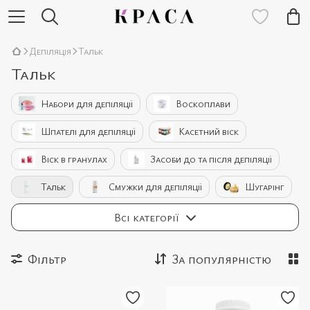
Депіляція
Тальк
Тальк
Набори для депіляції
Воскоплави
Шпателі для депіляції
Касетний віск
Віск в гранулах
Засоби до та після депіляції
Тальк
Смужки для депіляції
Шугарінг
Лазерні епілятори
Аксесуари для депіляції
Всі категорії
Фільтр
За популярністю