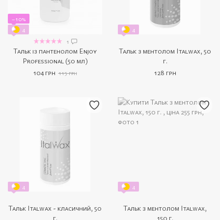
−10%
4
4
1
Тальк із пантенолом Enjoy
Тальк з ментолом Italwax, 50
Professional (50 мл)
г.
104 грн
128 грн
115 грн
4
4
Тальк Italwax - класичний, 50
Тальк з ментолом Italwax,
г.
150 г.