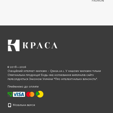
© 2018—2026
Офіційний інтернет-магазин - Qrasa.ua l У нашому магазині тільки
Оригінальна продукція! Будь-яке копіювання матеріалів сайту
переслідується Законом України "Про інтелектуальну власність".
Приймаємо до оплати
Мобільна версія