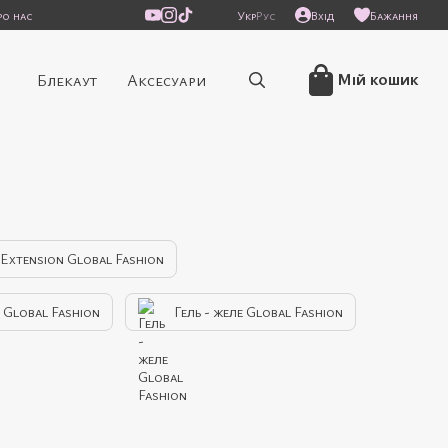
ро нас
Укр
Рус
Вхід
Бажання
/
Мій кошик
Блекаут
Аксесуари
-Extension Global Fashion
 Global Fashion
Гель - желе Global Fashion