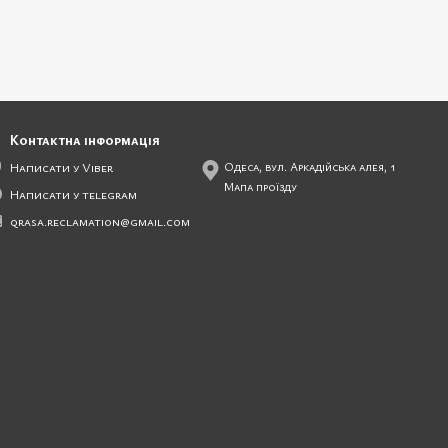
Контактна інформація
Написати у Viber
Одеса, вул. Аркадійська алея, 1
Мапа проїзду
Написати у telegram
qrasa.reclamation@gmail.com