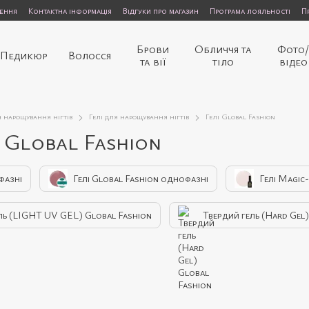
нення
Контактна інформація
Відгуки про магазин
Програма лояльності
П
Брови
Обличчя та
Фото
Педикюр
Волосся
та вії
тіло
відео
я нарощування нігтів
Гелі для нарощування нігтів
Гелі Global Fashion
в Global Fashion
фазні
Гелі Global Fashion однофазні
Гелі Magic
ль (LIGHT UV GEL) Global Fashion
Твердий гель (Hard Gel)