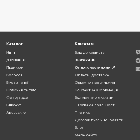
Каталог
Клієнтам
Нігті
Вхід до кабінету
Депіляція
Знижки 🔥
Педикюр
Оплата частинами 📌
Волосся
Оплата і доставка
Брови та вії
Обмін та повернення
Обличчя та тіло
Контактна інформація
Фото/відео
Відгуки про магазин
Блекаут
Програма лояльності
Аксесуари
Про нас
Договір публічної оферти
Блог
Мапа сайту