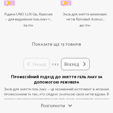
4
4
Рідина UNO LUX Gel Remover
Засіб для зняття акрилових
– для видалення гель лаку та
нігтів ReformA Acrylic
м'якого гелю (100 мл)
Remover (with lanolin)
64 грн
441 грн
Показати ще 13 товарів
Назад
Вперед
1
з 2
Професійний підхід до зняття гель лаку за
допомогою ремувера
Засіб для зняття гель лаку – це незамінний інструмент в арсеналі
професіоналів та тих, хто слідкує за красою своїх нігтів вдома. В
умовах зростаючої популярності гель лаків, важливість якісного
ремувера не можна недооцінювати. Він допоможе не тільки
Розгорнути
ефективно, але й безпечно зняти стійке покриття, не