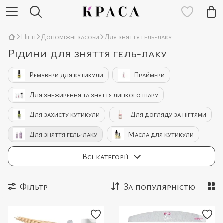
Нігті
Допоміжні засоби
Для зняття гель-лаку
Рідини для зняття гель-лаку
Ремувери для кутикули
Праймери
Для знежирення та зняття липкого шару
Для захисту кутикули
Для догляду за нігтями
Для зняття гель-лаку
Масла для кутикули
Кровоспинні засоби та антисептики
Всі категорії
Очищувачі для пензлів
Конструюючі рідини
Фільтр
За популярністю
Топові покриття
Базові покриття
Набори допоміжних засобів
Тальк для манікюру