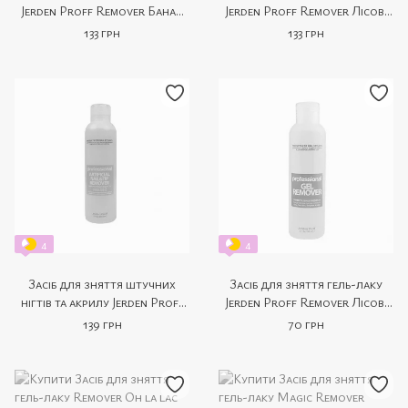
Jerden Proff Remover Банан
Jerden Proff Remover Лісові
200 мл
Ягоди 200 мл
133 грн
133 грн
4
4
Засіб для зняття штучних
Засіб для зняття гель-лаку
нігтів та акрилу Jerden Proff
Jerden Proff Remover Лісові
Artificial Nail Tip Remover
Ягоди 150 мл
139 грн
70 грн
200 мл