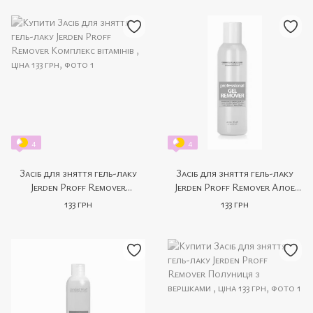
4
4
Засіб для зняття гель-лаку
Засіб для зняття гель-лаку
Jerden Proff Remover
Jerden Proff Remover Алое
Комплекс вітамінів 200 мл
200 мл
133 грн
133 грн