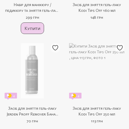
Набір для манікюру /
Засіб для зняття гель-лаку
педикюру та зняття гель-лаку
Kodi Tips Off 160 мл
№5 (8 продуктів)
299 грн
148 грн
Купити
4
4
Засіб для зняття гель-лаку
Засіб для зняття гель-лаку
Jerden Proff Remover Банан
Kodi Tips Off 250 мл
150 мл
70 грн
113 грн