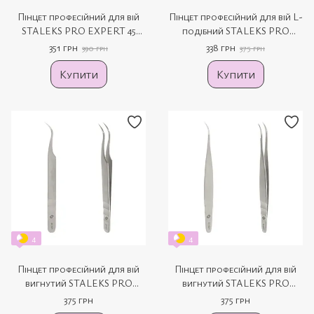
Пінцет професійний для вій
Пінцет професійний для вій L-
STALEKS PRO EXPERT 45
подібний STALEKS PRO
TYPE 1 TE-45/1 вигнутий
EXPERT 40 TYPE 13 TE-40/13
351 грн
338 грн
390 грн
375 грн
Купити
Купити
4
4
Пінцет професійний для вій
Пінцет професійний для вій
вигнутий STALEKS PRO
вигнутий STALEKS PRO
EXPERT 41 TYPE 1 TE-41/1
EXPERT 40 TYPE 7 TE-40/7
375 грн
375 грн