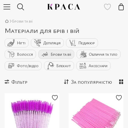
Брови та вії
Матеріали для брів і вій
Нігті
Депіляція
Педикюр
Волосся
Брови та вії
Обличчя та тіло
Фото/відео
Блекаут
Аксесуари
Фільтр
За популярністю