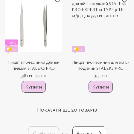
−10%
4
4
Пінцет професійний для вій
Пінцет професійний для вій L-
прямий STALEKS PRO
подібний STALEKS PRO
EXPERT 41 TYPE 10 TE-41/10
EXPERT 41 TYPE 9 TE-41/9
338 грн
375 грн
375 грн
Купити
Купити
Показати ще 20 товарів
Назад
Вперед
1
з 5