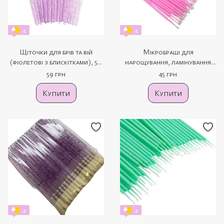
4
4
Щіточки для брів та вій
Мікробраші для
(фіолетові з блискітками), 50
нарощування, ламінування
шт.
вій (рожеві), 100 шт.
59 грн
45 грн
Купити
Купити
4
4