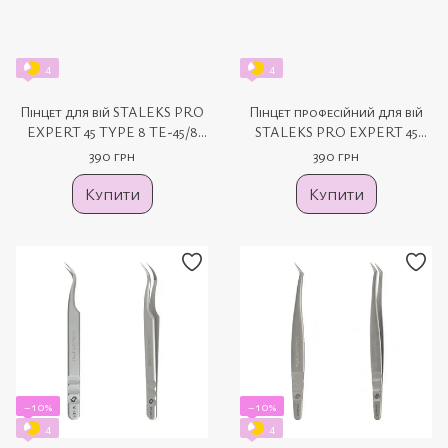
4
4
Пінцет для вій STALEKS PRO
Пінцет професійний для вій
EXPERT 45 TYPE 8 TE-45/8
STALEKS PRO EXPERT 45
mini L
TYPE 2 TE-45/2 L-40
390 грн
390 грн
Купити
Купити
−10%
−10%
4
4