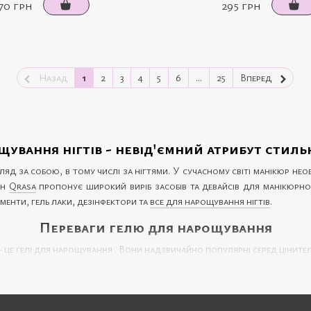
70 грн
295 грн
Назад
1
2
3
4
5
6
...
25
Вперед
щування нігтів - невід'ємний атрибут стил
яд за собою, в тому числі за нігтями. У сучасному світі манікюр необ
ин
Qrasa
пропонує широкий виріб засобів та девайсів для манікюрної
ументи, гель лаки, дезінфектори та
все для нарощування нігтів
.
Переваги гелю для нарощування
 це гелі для нарощування . Вони надзвичайно популярні серед цінител
й може триматися від двох до чотирьох тижнів без видимих змін або п