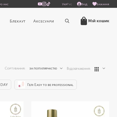
ро нас
Укр
Рус
Вхід
Бажання
/
Мій кошик
Блекаут
Аксесуари
Сортування:
за популярністю
Відображення:
EDAY
Гелі Easy to be professional