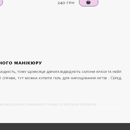
240 грн
ьного манікюру
хідність, тому щомісяця дівчата відвідують салони краси та нейл
 справи, тут можна купити гель для нарощування нігтів . Серед
ів вишуканого манікюру та мають численні переваги.
ошкоджень.