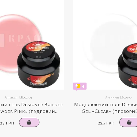
4
Артикул: LB992-04
Артикул: LB992-01
й гель Designer Builder
Моделюючий гель Design
owder Pink» (пудровий
Gel «Clear» (прозорий
рожевий, 30 мл)
25 грн
225 грн