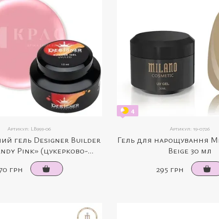
4
Артикул: LB993-06
Артикул: 19-0726
й гель Designer Builder
Гель для нарощування Mi
ndy Pink» (цукерково-
Beige 30 мл
рожевий, 15 мл)
70 грн
295 грн