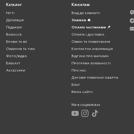
Каталог
Клієнтам
Нігті
Вхід до кабінету
Депіляція
Знижки 🔥
Педикюр
Оплата частинами 📌
я для моделювання та декорування нігтів.
Волосся
Оплата і доставка
Брови та вії
Обмін та повернення
яд, дозволяючи створити ідеальний манікюр.
Обличчя та тіло
Контактна інформація
Фото/відео
Відгуки про магазин
Блекаут
Програма лояльності
Аксесуари
Про нас
Договір публічної оферти
ною.
Блог
Мапа сайту
оновлювати без необхідності повного видалення гелю для нарощування 
Ми в соцмережах
окращити стан природного нігтьового ложа.