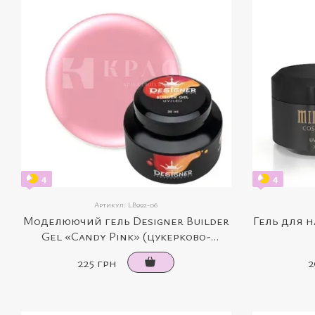
4
4
Артикул: LB992-06
Моделюючий гель Designer Builder
Гель для 
Gel «Candy Pink» (цукерково-
рожевий, 30 мл)
225 грн
2