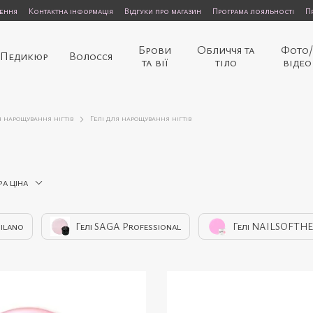
нення
Контактна інформація
Відгуки про магазин
Програма лояльності
П
Брови
Обличчя та
Фото
Педикюр
Волосся
та вії
тіло
відео
я нарощування нігтів
Гелі для нарощування нігтів
ра ціна
Milano
Гелі SAGA Professional
Гелі NAILSOFTH