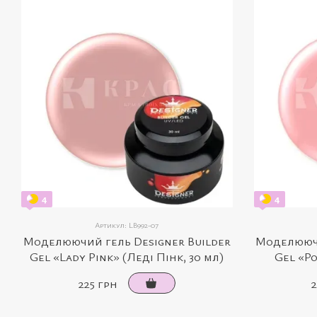
4
4
Артикул: LB992-07
Моделюючий гель Designer Builder
Моделюючи
Gel «Lady Pink» (Леді Пінк, 30 мл)
Gel «P
225 грн
2