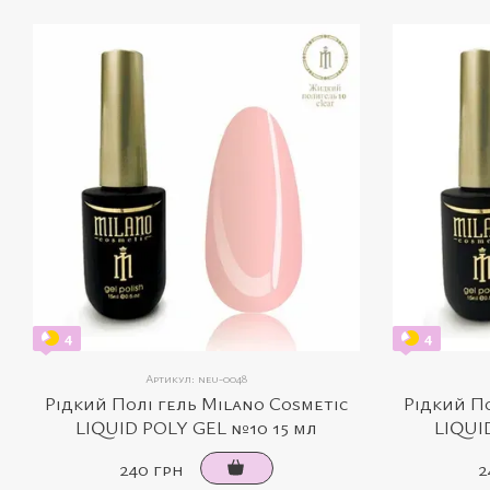
4
4
Артикул: neu-0048
Рідкий Полі гель Milano Cosmetic
Рідкий По
LIQUID POLY GEL №10 15 мл
LIQUI
240 грн
2