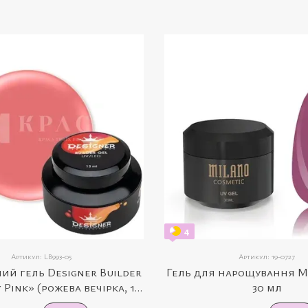
4
Артикул: LB993-05
Артикул: 19-0727
й гель Designer Builder
Гель для нарощування M
 Pink» (рожева вечірка, 15
30 мл
мл)