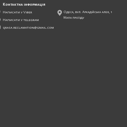
Контактна інформація
Написати у Viber
Одеса, вул. Аркадійська алея, 1
Мапа проїзду
Написати у telegram
qrasa.reclamation@gmail.com
.