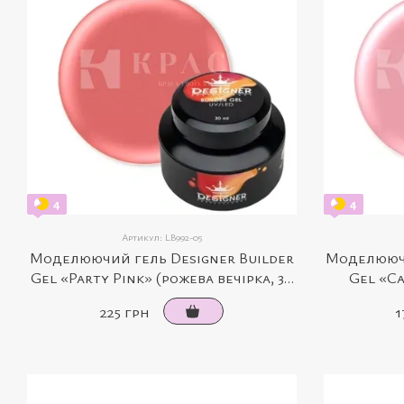
4
4
Артикул: LB992-05
Моделюючий гель Designer Builder
Моделюючи
Gel «Party Pink» (рожева вечірка, 30
Gel «Ca
мл)
225 грн
1