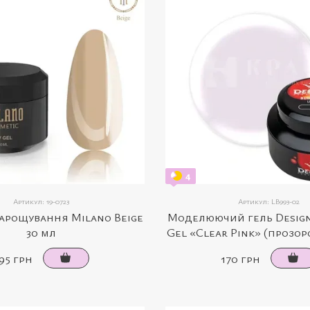
4
Артикул: 19-0723
Артикул: LB993-02
нарощування Milano Beige
Моделюючий гель Design
30 мл
Gel «Clear Pink» (прозо
15 мл)
95 грн
170 грн