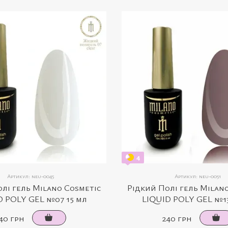
4
Артикул: neu-0045
Артикул: neu-0051
лі гель Milano Cosmetic
Рідкий Полі гель Milan
D POLY GEL №07 15 мл
LIQUID POLY GEL №13
40 грн
240 грн