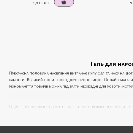
170 грн
1
Гель для наро
Прекрасна половина населення витрачає купу сил та часу на догл
кабінети. Великий попит породжує пропозицію. Онлайн магаз
різноманіття товарів можна підібрати необхідні для роботи інстр
Один з основних інструментів для створення якісного покриття -
Довготривалість
Гель для нарощування нігтів забезпечує стійкість манікюру, яки