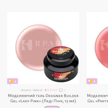
4
4
1
Артикул: LB993-07
Моделюючий гель Designer Builder
Моделюючи
Gel «Lady Pink» (Леді Пінк, 15 мл)
Gel «Party