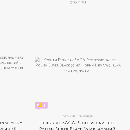
210 грн
4
Артикул: neu-0012554
onal Fiery
Гель-лак SAGA Professional gel
афічний
Polish Super Black (9 мл, чорний,