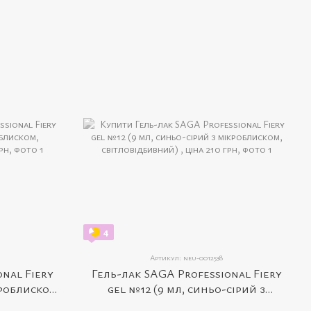
4
Артикул: neu-0012538
onal Fiery
Гель-лак SAGA Professional Fiery
кроблиском,
gel №12 (9 мл, синьо-сірий з
й)
мікроблиском, світловідбивний)