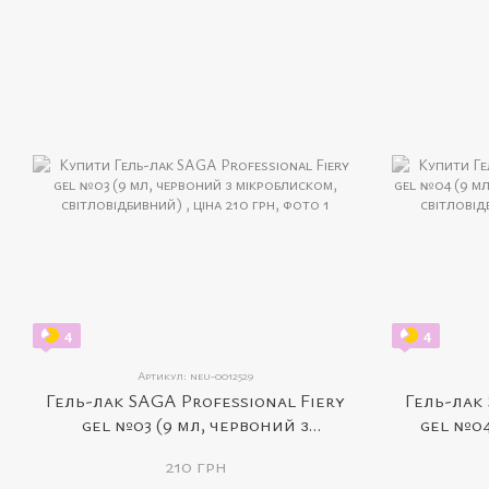
4
4
Артикул: neu-0012529
Гель-лак SAGA Professional Fiery
Гель-лак 
gel №03 (9 мл, червоний з
gel №04
мікроблиском, світловідбивний)
мікробли
210 грн