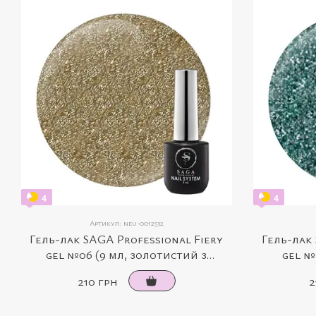
4
4
Артикул: neu-0012532
Гель-лак SAGA Professional Fiery
Гель-лак 
gel №06 (9 мл, золотистий з
gel №
мікроблиском, світловідбивний)
мікробли
210 грн
2