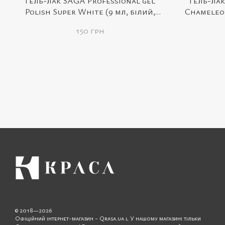
Гель-лак SAGA Professional gel
Гель-лак
Polish Super White (9 мл, білий,
Chameleon
емаль)
150 грн
© 2018—2026
Офіційний інтернет-магазин - Qrasa.ua l У нашому магазині тільки