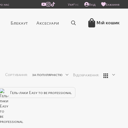
ро нас
Укр
Рус
Вхід
Бажання
/
Мій кошик
Блекаут
Аксесуари
Сортування:
за популярністю
Відображення:
Гель-лаки Easy to be professional