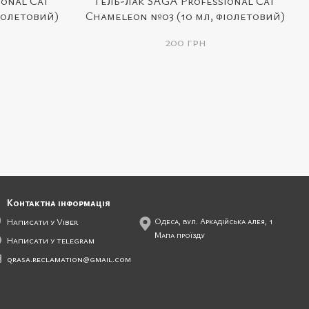
ional Cat
Гель-лак SAGA Professional Cat
іолетовий)
Chameleon №03 (10 мл, фіолетовий)
200 грн
Контактна інформація
Написати у Viber
Одеса, вул. Аркадійська алея, 1
Мапа проїзду
Написати у telegram
qrasa.reclamation@gmail.com