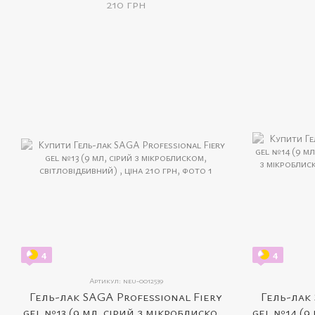
210 грн
4
4
Артикул: neu-0012539
Гель-лак SAGA Professional Fiery
Гель-лак 
gel №13 (9 мл, сірий з мікроблиском,
gel №14 (9