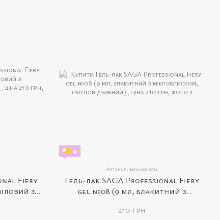
4
Артикул: neu-0012534
onal Fiery
Гель-лак SAGA Professional Fiery
ліловий з
gel №08 (9 мл, блакитний з
ідбивний)
мікроблиском, світловідбивний)
210 грн