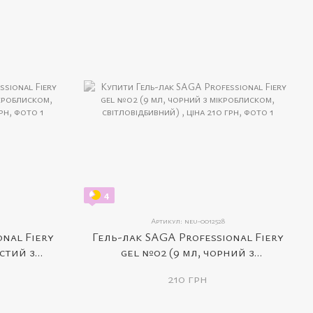
4
Артикул: neu-0012528
onal Fiery
Гель-лак SAGA Professional Fiery
ястий з
gel №02 (9 мл, чорний з
ідбивний)
мікроблиском, світловідбивний)
210 грн