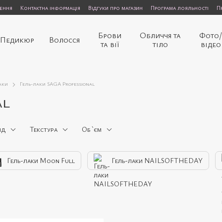
нення
Контактна інформація
Відгуки про магазин
Програма лояльності
П
Брови
Обличчя та
Фото
Педикюр
Волосся
та вії
тіло
відео
аки
Гель-лаки SAGA Professional
al
нд
Текстура
Об `єм
Гель-лаки Moon Full
Гель-лаки NAILSOFTHEDAY