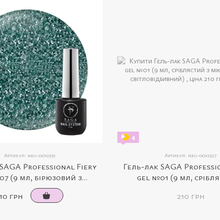
4
Артикул: neu-0012533
Артикул: neu-0012527
SAGA Professional Fiery
Гель-лак SAGA Professi
07 (9 мл, бірюзовий з
gel №01 (9 мл, срібл
ском, світловідбивний)
мікроблиском, світлов
10 грн
210 грн