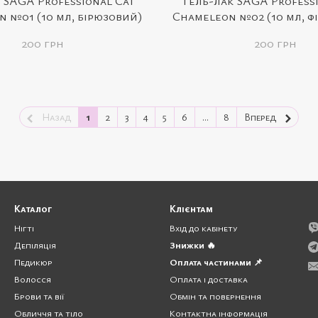
 SAGA Professional Cat
Гель-лак SAGA Profess
 №01 (10 мл, бірюзовий)
Chameleon №02 (10 мл, ф
200 грн
200 грн
Назад
1
2
3
4
5
6
...
8
Вперед
Каталог
Клієнтам
Нігті
Вхід до кабінету
Депіляція
Знижки 🔥
Педикюр
Оплата частинами 📌
Волосся
Оплата і доставка
Брови та вії
Обмін та повернення
Обличчя та тіло
Контактна інформація