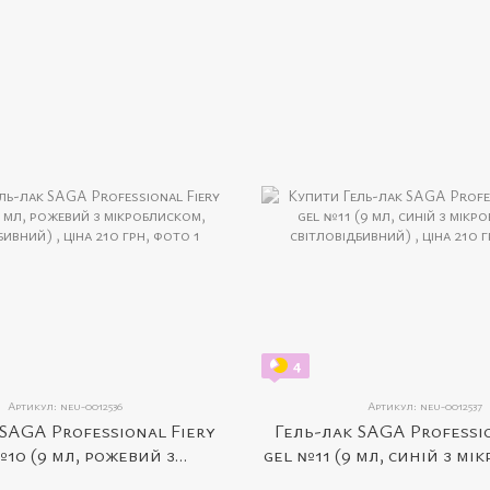
4
Артикул: neu-0012536
Артикул: neu-0012537
SAGA Professional Fiery
Гель-лак SAGA Professi
№10 (9 мл, рожевий з
gel №11 (9 мл, синій з мі
ском, світловідбивний)
світловідбивни