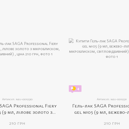
4
Артикул: neu-0012530
Артикул: neu-0012531
SAGA Professional Fiery
Гель-лак SAGA Professi
 (9 мл, лілове золото з
gel №05 (9 мл, бежево-
ском, світловідбивний)
мікроблиском, світлов
210 грн
210 грн