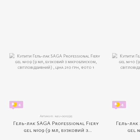
4
4
Артикул: neu-0012535
Гель-лак SAGA Professional Fiery
Гель-лак 
gel №09 (9 мл, бузковий з
gel 
мікроблиском, світловідбивний)
мікробли