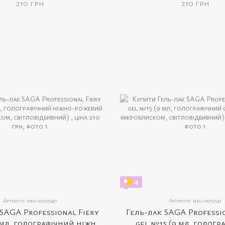
210 грн
210 грн
4
Артикул: neu-0012540
Артикул: neu-0012541
SAGA Professional Fiery
Гель-лак SAGA Professi
 мл, голографічний ніжно-
gel №15 (9 мл, гологр