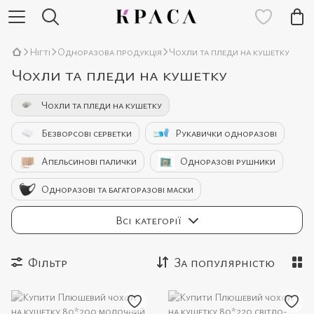
Нігті
Одноразова продукція
Чохли та пледи на кушетку
Чохли та пледи на кушетку
Чохли та пледи на кушетку
Безворсові серветки
Рукавички одноразові
Апельсинові палички
Одноразові рушники
Одноразові та багаторазові маски
Набори одноразової продукції
Всі категорії
Фільтр
За популярністю