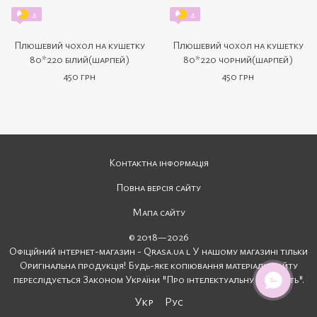
4
4
Плюшевий чохол на кушетку
Плюшевий чохол на кушетку
80*220 білий(шарпей)
80*220 чорний(шарпей)
450 грн
450 грн
Контактна інформація
Повна версія сайту
Мапа сайту
© 2018—2026
Офіційний інтернет-магазин - Qrasa.ua l У нашому магазині тільки
Оригінальна продукція! Будь-яке копіювання матеріалів сайту
переслідується Законом України "Про інтелектуальну власність".
Укр
Рус