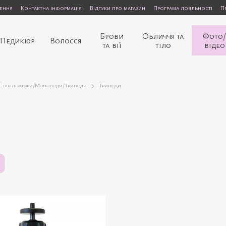
нення
Контактна інформація
Відгуки про магазин
Програма лояльності
П
Брови
Обличчя та
Фото
Педикюр
Волосся
та вії
тіло
відео
Стабілізатори/Моноподи/Триподи
Триподи