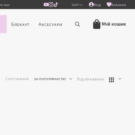
ро нас
Укр
Рус
Вхід
Бажання
/
Мій кошик
Блекаут
Аксесуари
Сортування:
за популярністю
Відображення: