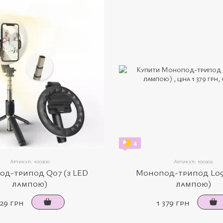
4
Артикул: 100300
Артикул: 100302
д-трипод Q07 (з LED
Монопод-трипод L09
лампою)
лампою)
29 грн
1 379 грн