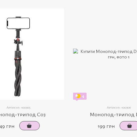
4
Артикул: 100305
Артикул: 100306
нопод-трипод C03
Монопод-трипод 
49 грн
199 грн