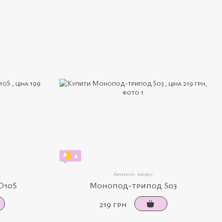
4
Артикул: 100307
D10S
Монопод-трипод S03
219 грн