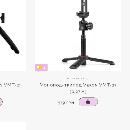
4
Артикул: 100291
n VMT-21
Монопод-трипод Veron VMT-27
(0,27 м)
539 грн