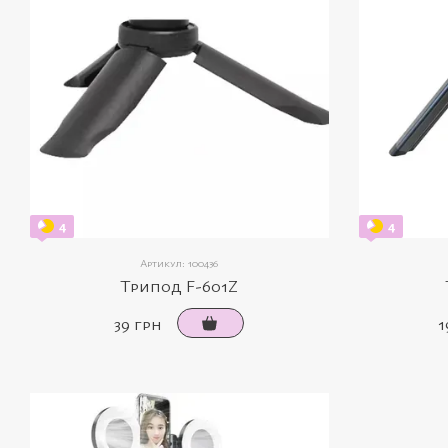
4
4
Артикул: 100436
Трипод F-601Z
39 грн
1