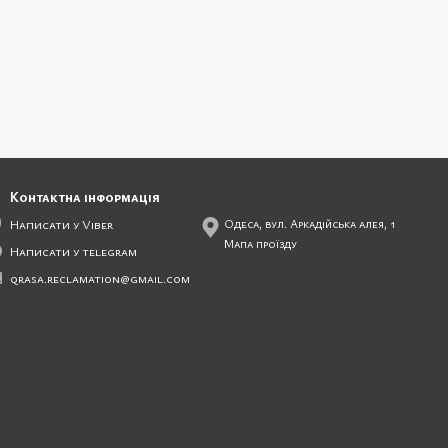
Контактна інформація
Написати у Viber
Одеса, вул. Аркадійська алея, 1
Мапа проїзду
Написати у telegram
qrasa.reclamation@gmail.com