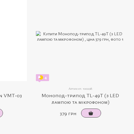
4
Артикул: 100298
n VMT-03
Монопод-трипод TL-49T (з LED
лампою та мікрофоном)
379 грн