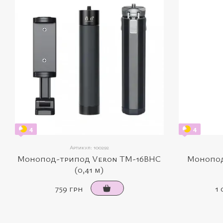
4
4
Артикул: 100292
Монопод-трипод Veron TM-16BHC
Монопод
(0,41 м)
759 грн
1 