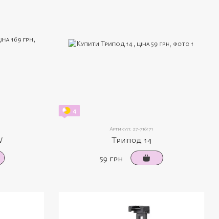
4
Артикул: 27-716171
W
Трипод 14
59 грн