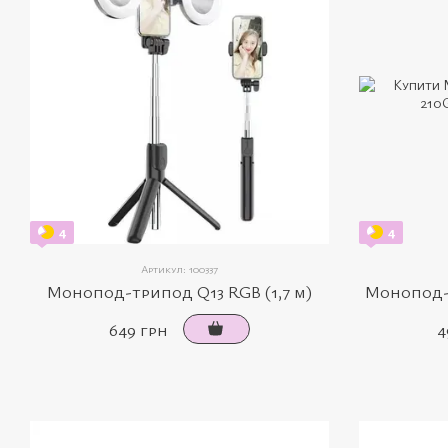
4
4
Артикул: 100337
Монопод-трипод Q13 RGB (1,7 м)
Монопод-
649 грн
4