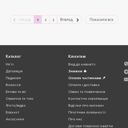
Назад
1
2
3
Вперед
Показати все
Каталог
Клієнтам
Нігті
Вхід до кабінету
Депіляція
Знижки 🔥
Педикюр
Оплата частинами 📌
Волосся
Оплата і доставка
Брови та вії
Обмін та повернення
Обличчя та тіло
Контактна інформація
Фото/відео
Відгуки про магазин
Блекаут
Програма лояльності
Аксесуари
Про нас
Договір публічної оферти