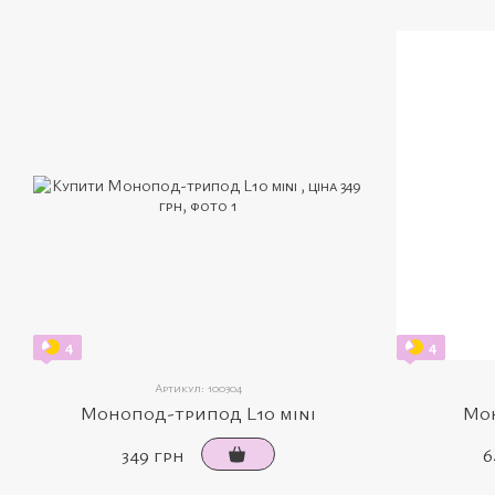
4
4
Артикул: 100304
Монопод-трипод L10 mini
Мо
349 грн
6