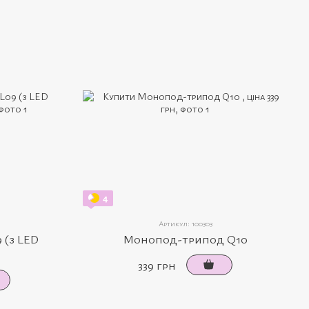
4
Артикул: 100303
 (з LED
Монопод-трипод Q10
339 грн