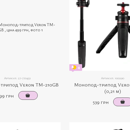
4
Артикул: 27-770453
Артикул: 100290
трипод Veron TM-210GB
Монопод-трипод Vero
(0,21 м)
99 грн
539 грн