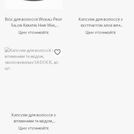
Віск для волосся Wokali Prof
Капсули для волосся з
Salon Keratin Hair Wax,
екстрактом алое віра
інтенсивний догляд, 150 мл
SADOER, 40 шт.
Ціну уточнюйте
Ціну уточнюйте
Капсули для волосся з
вітамінами та медом,
зволожувальні SADOER, 40
Ціну уточнюйте
шт.