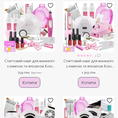
−15%
4
4
2
Стартовий набір для манікюру
Стартовий набір для манікюру
з лампою та фрезером Kodi
з лампою та фрезером Kodi
(лампа Sun One 48 вт, фрезер
(лампа Sun X 54 вт, фрезер
759 грн
1 319 грн
890 грн
Bucos 20000 об)
Bucos 35000 об)
Купити
Купити