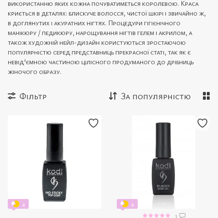
використанню яких кожна почуватиметься королевою. Краса
криється в деталях: блискуче волосся, чистої шкірі і звичайно ж,
в доглянутих і акуратних нігтях. Процедури гігієнічного
манікюру / педикюру, нарощування нігтів гелем і акрилом, а
також художній нейл-дизайн користуються зростаючою
популярністю серед представниць прекрасної статі, так як є
невід'ємною частиною цілісного продуманого до дрібниць
жіночого образу.
Фільтр
За популярністю
4
4
1