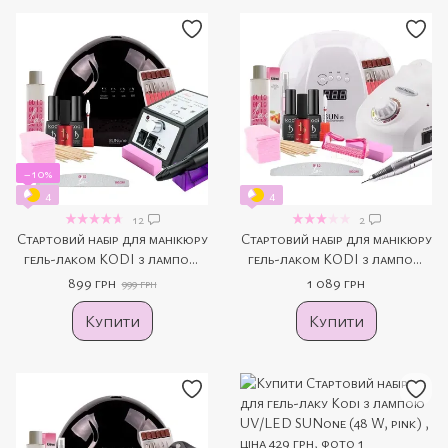
−10%
4
4
12
2
Стартовий набір для манікюру
Стартовий набір для манікюру
гель-лаком KODI з лампою
гель-лаком KODI з лампою
UV/LED SUNone (black) та
UV / LED SUN X PLUS (white)
899 грн
1 089 грн
999 грн
фрезером Lina Mersedes 2000
та фрезером Nail Drill ZS-603
(black)
(white)
Купити
Купити