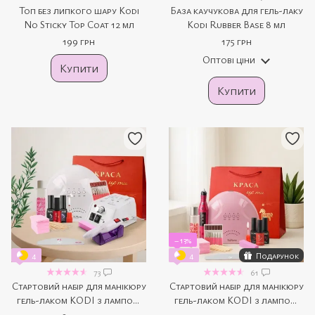
Топ без липкого шару Kodi
База каучукова для гель-лаку
No Sticky Top Coat 12 мл
Kodi Rubber Base 8 мл
199 грн
175 грн
Оптові ціни
Купити
Купити
−13%
4
4
Подарунок
73
61
Стартовий набір для манікюру
Стартовий набір для манікюру
гель-лаком KODI з лампою
гель-лаком KODI з лампою
UV/LED SUNone та фрезером
UV/LED SUNone (48 W) та