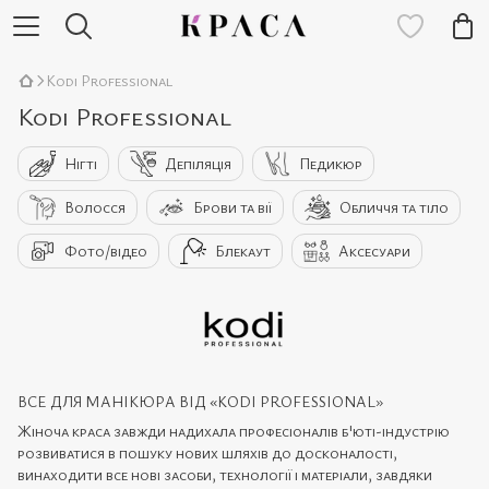
Kodi Professional
Kodi Professional
Нігті
Депіляція
Педикюр
Волосся
Брови та вії
Обличчя та тіло
Фото/відео
Блекаут
Аксесуари
ВСЕ ДЛЯ МАНІКЮРА ВІД «KODI PROFESSIONAL»
Жіноча краса завжди надихала професіоналів б'юті-індустрію
розвиватися в пошуку нових шляхів до досконалості,
винаходити все нові засоби, технології і матеріали, завдяки