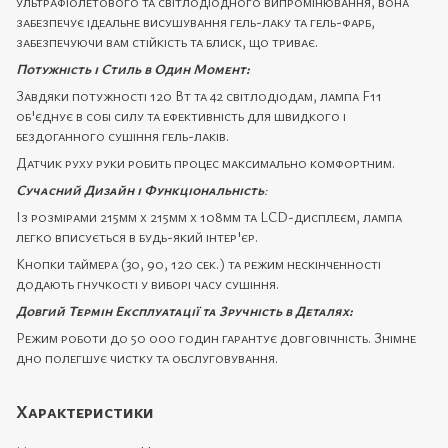
ультрафіолетового та світлодіодного випромінювання, вона
забезпечує ідеальне висушування гель-лаку та гель-фарб,
забезпечуючи вам стійкість та блиск, що триває.
Потужність і Стиль в Один Момент:
Завдяки потужності 120 Вт та 42 світлодіодам, лампа F11
об'єднує в собі силу та ефективність для швидкого і
бездоганного сушіння гель-лаків.
Датчик руху руки робить процес максимально комфортним.
Сучасний Дизайн і Функціональність
:
Із розмірами 215мм x 215мм x 108мм та LCD-дисплеєм, лампа
легко вписується в будь-який інтер'єр.
Кнопки таймера (30, 90, 120 сек.) та режим нескінченності
додають гнучкості у виборі часу сушіння.
Довгий Термін Експлуатації та Зручність в Деталях:
Режим роботи до 50 000 годин гарантує довговічність. Знімне
дно полегшує чистку та обслуговування.
Характеристики