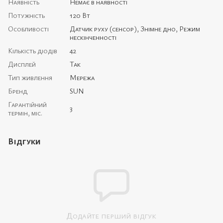
Наявність
Немає в наявності
Потужність
120 Вт
Особливості
Датчик руху (сенсор), Знімне дно, Режим
нескінченності
Кількість діодів
42
Дисплей
Так
Тип живлення
Мережа
Бренд
SUN
Гарантійний
3
термін, міс.
Відгуки
Додайте перший відгук