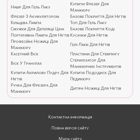
Купити Фрезер Для
Набір Для Гель Лаку
Манікюру
Фрезер З Акумулятором
Базове Покриття Для Нігтів
Кільцева Лампа
Топ Для Гель Лаку
Смужки Для Депіляції Ціна
Базове Покриття Коді
Портативна Лампа Для Нігтів
Кусачки Для Нігтів
Професійні Ножиці Для
Гелі Лаки Для Нігтів
Манікюру
Касетний Віск
Пластини Для Стемпінгу
Стерилізатор Для
Віск У Гранулах
Манікюрних Інструментів
Купити Акрилову Пудру Для
Купити Пододиск Для
Нігтів
Педикюру
Ручка Для Фрезера Для
Дитячі Ножиці Для Нігтів
Манікюру
Контактна інформація
Повна версія сайту
Мапа сайту