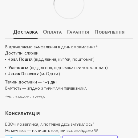
Доставка
Оплата
Гарантія
Повернення
Відправляємо замовлення в день оформлення
*
Доступні служби:
•
Нова Пошта
(відділення, кур’єр, поштомат)
•
Укрпошта
(відділення, відправка при 100% оплаті)
•
Uklon Delivery
(м. Одеса)
Термін доставки —
1–3 дні
.
Вартість — згідно з тарифами перевізника.
*при наявності на складі
Консультація
🙋‍♀️Очі розбіглися, а потрібне десь загубилось?
Не мучтесь — напишіть нам, ми все знайдемо 🫶