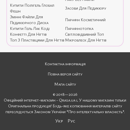
Купити Полігель Глобал
Засоби Для Педикюру
Фешн
Змінні Файли Для
Парафін Косметичний
Педикюрного Диска
Купити Гель Лак Коді
Парафінотопка
Конфетті Для Нігтів
Світловідбивний Топ
Топ З Пластівцями Для Нігтів
Мікроблеск Для Нігтів
Контактна інформація
Повна версія сайту
Мапа сайту
© 2018—2026
Офіційний інтернет-магазин - Qrasa.ua l У нашому магазині тільки
Оригінальна продукція! Будь-яке копіювання матеріалів сайту
переслідується Законом України "Про інтелектуальну власність".
Укр
Рус