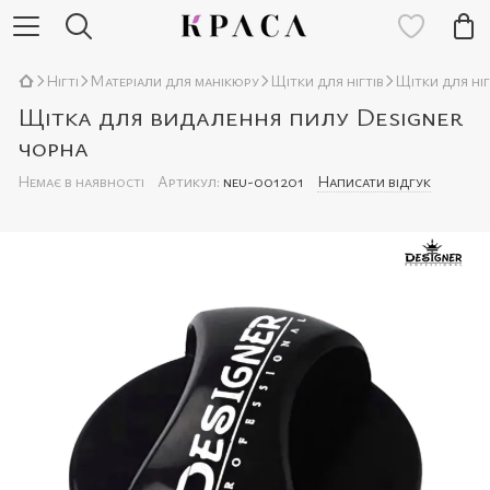
Нігті
Матеріали для манікюру
Щітки для нігтів
Щітки для ніг
Щітка для видалення пилу Designer
чорна
Немає в наявності
Артикул:
neu-001201
Написати відгук