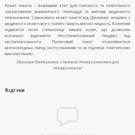
Крафт пакети – важливий етап для парового та повітряного
знезараження манікюрного приладдя та виробів медичного
призначення. Самоклеючі крафт пакети від Дизайнер зроблені з
медичного крафтового паперу і мають високу міцність. Колірний
індикатор після стерилізації змінює колір, що дозволяє
візуально відрізнити простерилізований предмет від
нестерилізованого. Паперовий пакет розкривається
безпосередньо перед застосуванням та не підлягає повторному
використанню.
Designer Professional створено професіоналами для
професіоналів!
Відгуки