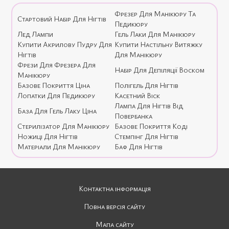
Фрезер Для Манікюру Та
Стартовий Набір Для Нігтів
Педикюру
Лед Лампи
Гель Лаки Для Манікюру
Купити Акрилову Пудру Для
Купити Настільну Витяжку
Нігтів
Для Манікюру
Фрези Для Фрезера Для
Набір Для Депіляції Воском
Манікюру
Базове Покриття Ціна
Полігель Для Нігтів
Лопатки Для Педикюру
Касетний Віск
Лампа Для Нігтів Від
База Для Гель Лаку Ціна
Повербанка
Стерилізатор Для Манікюру
Базове Покриття Коді
Ножиці Для Нігтів
Стемпінг Для Нігтів
Матеріали Для Манікюру
Баф Для Нігтів
Контактна інформація
Повна версія сайту
Мапа сайту