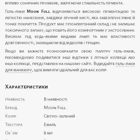
впливу сонячних променів, зберігаючи стабільність пігмента.
Гель-лаки
Moon Full
відрізняються високою пігментацією та
легкістю нанесення, завдяки зручній кисті, яка забезпечує рівне й
тонке покриття. Продукт має гіпоалергенний склад і не залишає
токсичного запаху, що робить його комфортним у застосуванні.
Висихає під будь-якими видами ламп та має властивості
довговічності, захищаючи від відколів і тріщин.
Якщо ви бажаєте рознообразити свою палітру гель-лаків,
рекомендуємо подивитися інші відтінки з літньої колекції або
інші колекції, представлені на нашому сайті. Відвідайте
гель-лаки
для манікюру
, щоб вибрати ідеальний для вас колір.
Характеристики
Наявність
В наявності
Бренд
Moon Full
Колір
Світло-зелений
Текстура
Емаль
Об `єм
8 мл