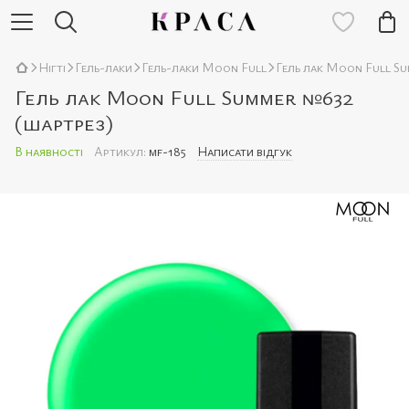
Нігті
Гель-лаки
Гель-лаки Moon Full
Гель лак Moon Full Su
Гель лак Moon Full Summer №632
(шартрез)
В наявності
Артикул:
mf-185
Написати відгук