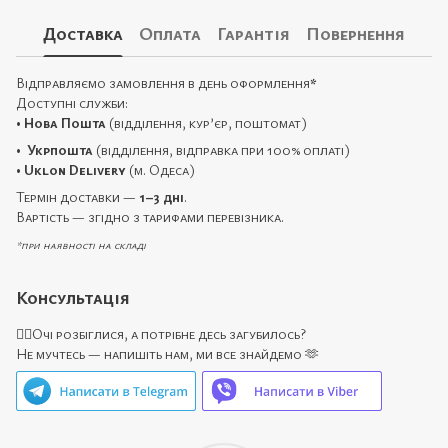
Доставка
Оплата
Гарантія
Повернення
Відправляємо замовлення в день оформлення
*
Доступні служби:
•
Нова Пошта
(відділення, кур’єр, поштомат)
•
Укрпошта
(відділення, відправка при 100% оплаті)
•
Uklon Delivery
(м. Одеса)
Термін доставки —
1–3 дні
.
Вартість — згідно з тарифами перевізника.
*при наявності на складі
Консультація
🙋‍♀️Очі розбіглися, а потрібне десь загубилось?
Не мучтесь — напишіть нам, ми все знайдемо 🫶