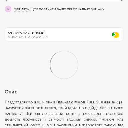
Увійдіть,
щоб побачити вашу персональну знижку
%
ОПЛАТА ЧАСТИНАМИ
4 платежі по 30.00 грн
Опис
Представляємо вашій увазі
Гель-лак Moon Full Summer №632
,
насичений відтінок шартрез, який ідеально підійде для літнього
манікюру. Цей світло-зелений колір з емалевою текстурою
додасть яскравості і свіжості вашому образу. Флакон має
стандартний об'єм 8 мл і захищений непрозорою тарою від