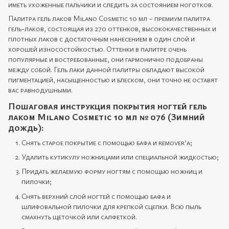
иметь ухоженные пальчики и следить за состоянием ноготков.
Палитра гель лаков Milano Cosmetic 10 мл – премиум палитра
гель-лаков, состоящая из 270 оттенков, высококачественных и
плотных лаков с достаточным нанесением в один слой и
хорошей износостойкостью. Оттенки в палитре очень
популярные и востребованные, они гармонично подобраны
между собой. Гель лаки данной палитры обладают высокой
пигментацией, насыщенностью и блеском, они точно не оставят
вас равнодушными.
Пошаговая инструкция покрытия ногтей гель
лаком Milano Cosmetic 10 мл № 076 (Зимний
дождь):
Снять старое покрытие с помощью бафа и remover’а;
Удалить кутикулу ножницами или специальной жидкостью;
Придать желаемую форму ногтям с помощью ножниц и
пилочки;
Снять верхний слой ногтей с помощью бафа и
шлифовальной пилочки для крепкой сцепки. Всю пыль
смахнуть щеточкой или салфеткой.