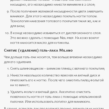
насыщено, его необходимо нанести минимум в 2 слоя;
После получения желаемой насыщенности цвета завершить
маникюр. Для этого необходимо покрыть ногти топом.
Технология нанесения топового покрытия такая же, как и
для базы;
В конце необходимо избавиться от дисперсионного слоя.
Это можно сделать с помощью Neil prep. На кожу вокруг
ногтя наносится масло для кутикулы.
Снятие (удаление) гель-лака Milano
Чем дольше гель-лак носится, тем больше времени необходимо
для его удаления.
Снять шлифовщиком – бафиком глянец с верхнего покрытия;
Нанести небольшое количество remover на ватный диск и
приложить его к ногтю. После чего замотать палец фольгой
на 10 минут;
Удалить фольгу и ватный диск. Аккуратно очистить
поверхность ногтя от гель-лака с помощью апельсиновой
палочки. Или использовать лопатку для маникюра.
В случае, если гель лак продолжает прочно держаться на ногтях.