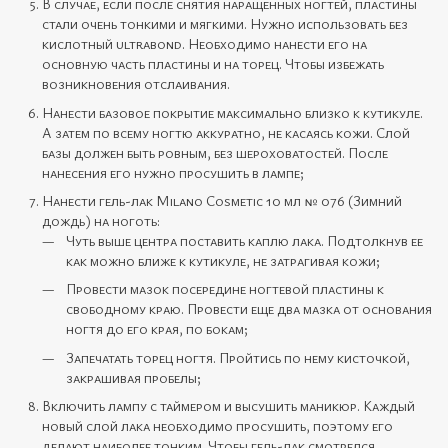
В случае, если после снятия наращённых ногтей, пластины
стали очень тонкими и мягкими. Нужно использовать без
кислотный ultrabond. Необходимо нанести его на
основную часть пластины и на торец. Чтобы избежать
возникновения отслаивания.
Нанести базовое покрытие максимально близко к кутикуле.
А затем по всему ногтю аккуратно, не касаясь кожи. Слой
базы должен быть ровным, без шероховатостей. После
нанесения его нужно просушить в лампе;
Нанести гель-лак Milano Cosmetic 10 мл № 076 (Зимний
дождь) на ноготь:
Чуть выше центра поставить каплю лака. Подтолкнув ее
как можно ближе к кутикуле, не затрагивая кожи;
Провести мазок посередине ногтевой пластины к
свободному краю. Провести еще два мазка от основания
ногтя до его края, по бокам;
Запечатать торец ногтя. Пройтись по нему кисточкой,
закрашивая пробелы;
Включить лампу с таймером и высушить маникюр. Каждый
новый слой лака необходимо просушить, поэтому его
делают наиболее тонким. Чтобы гель-лак смотрелся