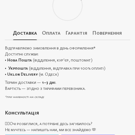
Доставка
Оплата
Гарантія
Повернення
Відправляємо замовлення в день оформлення
*
Доступні служби:
•
Нова Пошта
(відділення, кур’єр, поштомат)
•
Укрпошта
(відділення, відправка при 100% оплаті)
•
Uklon Delivery
(м. Одеса)
Термін доставки —
1–3 дні
.
Вартість — згідно з тарифами перевізника.
*при наявності на складі
Консультація
🙋‍♀️Очі розбіглися, а потрібне десь загубилось?
Не мучтесь — напишіть нам, ми все знайдемо 🫶