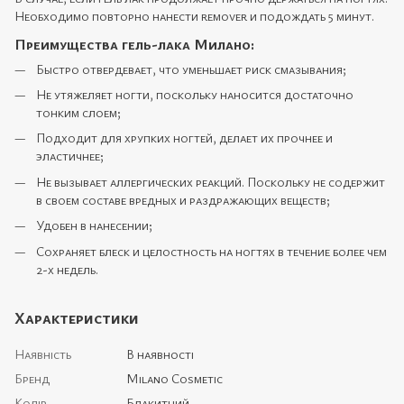
Необходимо повторно нанести rеmover и подождать 5 минут.
Преимущества гель-лака Милано:
Быстро отвердевает, что уменьшает риск смазывания;
Не утяжеляет ногти, поскольку наносится достаточно
тонким слоем;
Подходит для хрупких ногтей, делает их прочнее и
эластичнее;
Не вызывает аллергических реакций. Поскольку не содержит
в своем составе вредных и раздражающих веществ;
Удобен в нанесении;
Сохраняет блеск и целостность на ногтях в течение более чем
2-х недель.
Характеристики
Наявність
В наявності
Бренд
Milano Cosmetic
Колір
Блакитний