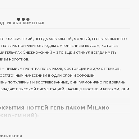
ідгук або коментар
это классический, всегда актуальный, модный, гель-лак высшего
й гель лак понравится людям с утонченным вкусом, которые
у гель-лак Снежно-синий – это еще и стимул всегда иметь
нием ноготков.
л – премиум палитра гель-лаков, состоящая из 270 оттенков,
достаточным нанесением в один слой и хорошей
чень популярные и востребованные, они гармонично подобраны
обладают высокой пигментацией, насыщенностью и блеском, они
крытия ногтей гель лаком Milano
ежно-синий):
а и remover’а;
ециальной жидкостью;
вернення