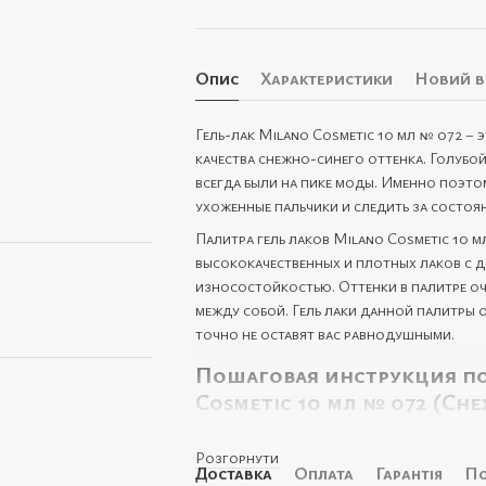
Опис
Характеристики
Новий в
Гель-лак Milano Cosmetic 10 мл № 072 – 
качества снежно-синего оттенка. Голубо
всегда были на пике моды. Именно поэтом
ухоженные пальчики и следить за состоя
Палитра гель лаков Milano Cosmetic 10 м
высококачественных и плотных лаков с 
износостойкостью. Оттенки в палитре о
между собой. Гель лаки данной палитры 
точно не оставят вас равнодушными.
Пошаговая инструкция по
Cosmetic 10 мл № 072 (Сн
Снять старое покрытие с помощью баф
Розгорнути
Удалить кутикулу ножницами или сп
Доставка
Оплата
Гарантія
По