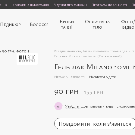
нення
Контактна інформація
Відгуки про магазин
Програма лояльності
П
Брови
Обличчя та
Фото
Педикюр
Волосся
та вії
тіло
відео
Все для манікюру, Інтернет-магазин товарів для нігт
Гель лак Milano 10ml №072 (Сніжно-синій)
Гель лак Milano 10ml
Немає в наявності
Написати відгук
90 грн
155 грн
Увійдіть,
щоб побачити вашу персональн
%
Повідомити, коли з'явиться