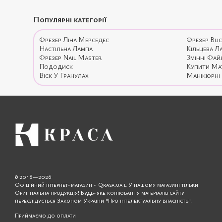
Популярні категорії
Фрезер Ліна Мерседес
Фрезер Bu
Настільна Лампа
Кільцева Л
Фрезер Nail Master
Змінні Фай
Пододиск
Купити Ма
Віск У Гранулах
Манікюрні 
© 2018—2026
Офіційний інтернет-магазин - Qrasa.ua l У нашому магазині тільки
Оригінальна продукція! Будь-яке копіювання матеріалів сайту
переслідується Законом України "Про інтелектуальну власність".
Приймаємо до оплати