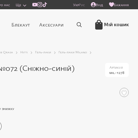
ро нас
Ще
Укр
Рус
Вхід
Бажання
/
Мій кошик
Блекаут
Аксесуари
ів Qrasa
Нігті
Гель-лаки
Гель-лаки Milano
 №072 (Сніжно-синій)
Артикул
mil-1278
у знижку