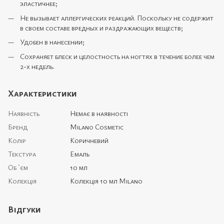
эластичнее;
Не вызывает аллергических реакций. Поскольку не содержит
в своем составе вредных и раздражающих веществ;
Удобен в нанесении;
Сохраняет блеск и целостность на ногтях в течение более чем
2-х недель.
Характеристики
Наявність
Немає в наявності
Бренд
Milano Cosmetic
Колір
Коричневий
Текстура
Емаль
Об `єм
10 мл
Колекція
Колекція 10 мл Milano
Відгуки