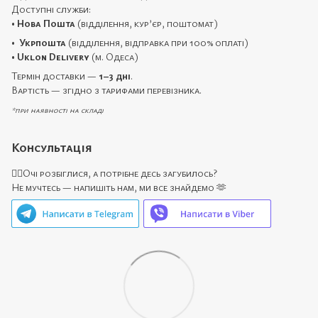
Доступні служби:
•
Нова Пошта
(відділення, кур’єр, поштомат)
•
Укрпошта
(відділення, відправка при 100% оплаті)
•
Uklon Delivery
(м. Одеса)
Термін доставки —
1–3 дні
.
Вартість — згідно з тарифами перевізника.
*при наявності на складі
Консультація
🙋‍♀️Очі розбіглися, а потрібне десь загубилось?
Не мучтесь — напишіть нам, ми все знайдемо 🫶