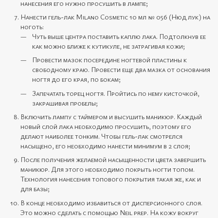
нанесения его нужно просушить в лампе;
Нанести гель-лак Milano Cosmetic 10 мл № 056 (Нюд лук) на
ноготь:
Чуть выше центра поставить каплю лака. Подтолкнув ее
как можно ближе к кутикуле, не затрагивая кожи;
Провести мазок посередине ногтевой пластины к
свободному краю. Провести еще два мазка от основания
ногтя до его края, по бокам;
Запечатать торец ногтя. Пройтись по нему кисточкой,
закрашивая пробелы;
Включить лампу с таймером и высушить маникюр. Каждый
новый слой лака необходимо просушить, поэтому его
делают наиболее тонким. Чтобы гель-лак смотрелся
насыщено, его необходимо нанести минимум в 2 слоя;
После получения желаемой насыщенности цвета завершить
маникюр. Для этого необходимо покрыть ногти топом.
Технология нанесения топового покрытия такая же, как и
для базы;
В конце необходимо избавиться от дисперсионного слоя.
Это можно сделать с помощью Neil prep. На кожу вокруг