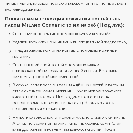
пигментацией, насыщенностью и блеском, они точно не оставят
вас равнодушными.
Пошаговая инструкция покрытия ногтей гель
лаком Milano Cosmetic 10 мл № 056 (Нюд лук):
Снять старое покрытие с помощью бафа и remover’а;
Удалить кутикулу ножницами или специальной жидкостью;
Придать желаемую форму ногтям с помощью ножниц и
пилочки;
Снять верхний слой ногтей с помощью бафа и
шлифовальной пилочки для крепкой сцепки. Всю пыль
смахнуть щеточкой или салфеткой.
В случае, если после снятия наращённых ногтей, пластины
стали очень тонкими и мягкими. Нужно использовать без
кислотный ultrabond. Необходимо нанести его на
основную часть пластины и на торец. Чтобы избежать
возникновения отслаивания.
Нанести базовое покрытие максимально близко к кутикуле.
А затем по всему ногтю аккуратно, не касаясь кожи. Слой
базы должен быть ровным, без шероховатостей. После