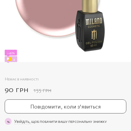
−42%
4
Немає в наявності
90 грн
155 грн
Повідомити, коли з'явиться
Увійдіть,
щоб побачити вашу персональну знижку
%