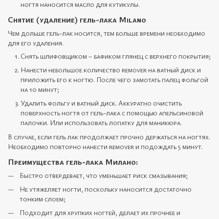
ногтя наносится масло для кутикулы.
Снятие (удаление) гель-лака Milano
Чем дольше гель-лак носится, тем больше времени необходимо
для его удаления.
Снять шлифовщиком – бафиком глянец с верхнего покрытия;
Нанести небольшое количество remover на ватный диск и
приложить его к ногтю. После чего замотать палец фольгой
на 10 минут;
Удалить фольгу и ватный диск. Аккуратно очистить
поверхность ногтя от гель-лака с помощью апельсиновой
палочки. Или использовать лопатку для маникюра.
В случае, если гель лак продолжает прочно держаться на ногтях.
Необходимо повторно нанести rеmover и подождать 5 минут.
Преимущества гель-лака Милано:
Быстро отвердевает, что уменьшает риск смазывания;
Не утяжеляет ногти, поскольку наносится достаточно
тонким слоем;
Подходит для хрупких ногтей, делает их прочнее и