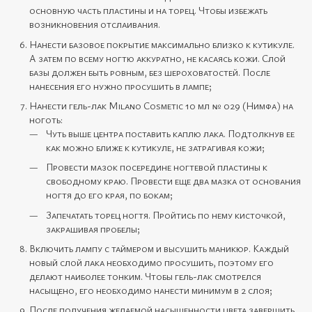
основную часть пластины и на торец. Чтобы избежать
возникновения отслаивания.
Нанести базовое покрытие максимально близко к кутикуле.
А затем по всему ногтю аккуратно, не касаясь кожи. Слой
базы должен быть ровным, без шероховатостей. После
нанесения его нужно просушить в лампе;
Нанести гель-лак Milano Cosmetic 10 мл № 029 (Нимфа) на
ноготь:
Чуть выше центра поставить каплю лака. Подтолкнув ее
как можно ближе к кутикуле, не затрагивая кожи;
Провести мазок посередине ногтевой пластины к
свободному краю. Провести еще два мазка от основания
ногтя до его края, по бокам;
Запечатать торец ногтя. Пройтись по нему кисточкой,
закрашивая пробелы;
Включить лампу с таймером и высушить маникюр. Каждый
новый слой лака необходимо просушить, поэтому его
делают наиболее тонким. Чтобы гель-лак смотрелся
насыщено, его необходимо нанести минимум в 2 слоя;
После получения желаемой насыщенности цвета завершить