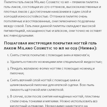
Палитра гель лаков Milano Cosmetic 10 мл – премиум палитра
гель-лаков, состоящая из 270 оттенков, высококачественных и
плотных лаков с достаточным нанесением в один слой и
хорошей износостойкостью. Оттенки в палитре очень
популярные и востребованные, они гармонично подобраны
между собой. Гель лаки данной палитры обладают высокой
пигментацией, насыщенностью и блеском, они точно не оставят
вас равнодушными.
Пошаговая инструкция покрытия ногтей гель
лаком Milano Cosmetic 10 мл № 029 (Нимфа):
Снять старое покрытие с помощью бафа и remover’а;
Удалить кутикулу ножницами или специальной жидкостью;
Придать желаемую форму ногтям с помощью ножниц и
пилочки;
Снять верхний слой ногтей с помощью бафа и
шлифовальной пилочки для крепкой сцепки. Всю пыль
смахнуть щеточкой или салфеткой.
В случае, если после снятия наращённых ногтей, пластины
стали очень тонкими и мягкими. Нужно использовать без
кислотный ultrabond. Необходимо нанести его на