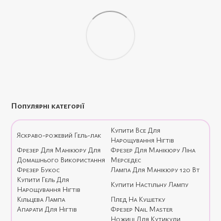
Популярні категорії
Купити Все Для
Яскраво-рожевий Гель-лак
Нарощування Нігтів
Фрезер Для Манікюру Для
Фрезер Для Манікюру Ліна
Домашнього Використання
Мерседес
Фрезер Букос
Лампа Для Манікюру 120 Вт
Купити Гель Для
Купити Настільну Лампу
Нарощування Нігтів
Кільцева Лампа
Плед На Кушетку
Апарати Для Нігтів
Фрезер Nail Master
Ножиці Для Кутикули