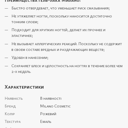
Быстро отвердевает, что уменьшает риск смазывания;
Не утяжеляет ногти, поскольку наносится достаточно
тонким слоем;
Подходит для хрупких ногтей, делает их прочнее и
эластичнее;
Не вызывает аллергических реакций. Поскольку не содержит
в своем составе вредных и раздражающих веществ;
Удобен в нанесении;
Сохраняет блеск и целостность на ногтях в течение более чем
2-х недель.
Характеристики
Наявність
В наявності
Бренд
Milano Cosmetic
Колір
Рожевий
Текстура
Емаль