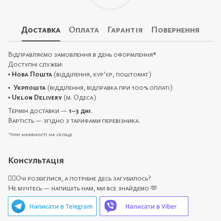
Доставка
Оплата
Гарантія
Повернення
Відправляємо замовлення в день оформлення
*
Доступні служби:
•
Нова Пошта
(відділення, кур’єр, поштомат)
•
Укрпошта
(відділення, відправка при 100% оплаті)
•
Uklon Delivery
(м. Одеса)
Термін доставки —
1–3 дні
.
Вартість — згідно з тарифами перевізника.
*при наявності на складі
Консультація
🙋‍♀️Очі розбіглися, а потрібне десь загубилось?
Не мучтесь — напишіть нам, ми все знайдемо 🫶