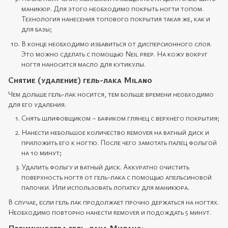
маникюр. Для этого необходимо покрыть ногти топом.
Технология нанесения топового покрытия такая же, как и
для базы;
В конце необходимо избавиться от дисперсионного слоя.
Это можно сделать с помощью Neil prep. На кожу вокруг
ногтя наносится масло для кутикулы.
Снятие (удаление) гель-лака Milano
Чем дольше гель-лак носится, тем больше времени необходимо
для его удаления.
Снять шлифовщиком – бафиком глянец с верхнего покрытия;
Нанести небольшое количество remover на ватный диск и
приложить его к ногтю. После чего замотать палец фольгой
на 10 минут;
Удалить фольгу и ватный диск. Аккуратно очистить
поверхность ногтя от гель-лака с помощью апельсиновой
палочки. Или использовать лопатку для маникюра.
В случае, если гель лак продолжает прочно держаться на ногтях.
Необходимо повторно нанести rеmover и подождать 5 минут.
Преимущества гель-лака Милано: