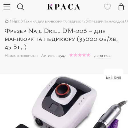
Нігті
Техніка для манікюру та педикюру
Фрезери та насадки
Фрезер Nail Drill DM-206 – для
манікюру та педикюру (35000 об/хв,
45 Вт, )
Немає в наявності
Артикул:
2547
7 відгуків