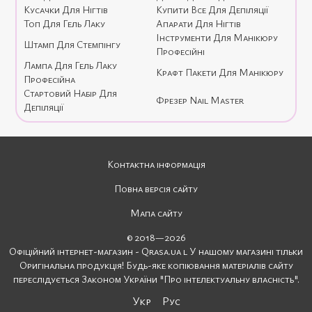
Кусачки Для Нігтів
Купити Все Для Депіляції
Топ Для Гель Лаку
Апарати Для Нігтів
Інструменти Для Манікюру
Штамп Для Стемпінгу
Професійні
Лампа Для Гель Лаку
Крафт Пакети Для Манікюру
Професійна
Стартовий Набір Для
Фрезер Nail Master
Депіляції
Контактна інформація
Повна версія сайту
Мапа сайту
© 2018—2026
Офіційний інтернет-магазин - Qrasa.ua l У нашому магазині тільки
Оригінальна продукція! Будь-яке копіювання матеріалів сайту
переслідується Законом України "Про інтелектуальну власність".
Укр
Рус