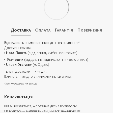
Доставка
Оплата
Гарантія
Повернення
Відправляємо замовлення в день оформлення
*
Доступні служби:
•
Нова Пошта
(відділення, кур’єр, поштомат)
•
Укрпошта
(відділення, відправка при 100% оплаті)
•
Uklon Delivery
(м. Одеса)
Термін доставки —
1–3 дні
.
Вартість — згідно з тарифами перевізника.
*при наявності на складі
Консультація
🙋‍♀️Очі розбіглися, а потрібне десь загубилось?
Не мучтесь — напишіть нам, ми все знайдемо 🫶