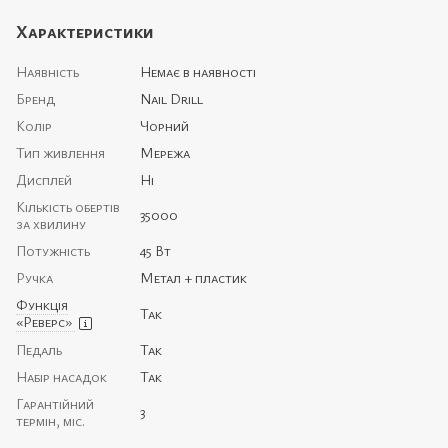
Характеристики
Наявність
Немає в наявності
Бренд
Nail Drill
Колір
Чорний
Тип живлення
Мережа
Дисплей
Ні
Кількість обертів
35000
за хвилину
Потужність
45 Вт
Ручка
Метал + пластик
Функція
Так
«Реверс»
Педаль
Так
Набір насадок
Так
Гарантійний
3
термін, міс.