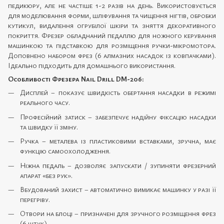
педикюру, але не частіше 1-2 разів на день. Використовується
для моделювання форми, шліфування та чищення нігтів, обробки
кутикул, видалення огрубілої шкіри та зняття декоративного
покриття. Фрезер обладнаний педаллю для ножного керування
машинкою та підставкою для розміщення ручки-мікромотора.
Доповнено набором фрез (6 алмазних насадок із ковпачками).
Ідеально підходить для домашнього використання.
Особливості Фрезера Nail Drill DM-206:
Дисплей – показує швидкість обертання насадки в режимі
реального часу.
Професійний затиск – забезпечує надійну фіксацію насадки
та швидку її зміну.
Ручка – металева із пластиковими вставками, зручна, має
функцію самоохолодження.
Ніжна педаль – дозволяє запускати / зупиняти фрезерний
апарат «без рук».
Вбудований захист – автоматично вимикає машинку у разі її
перегріву.
Отвори на блоці – призначені для зручного розміщення фрез
(6 штук).