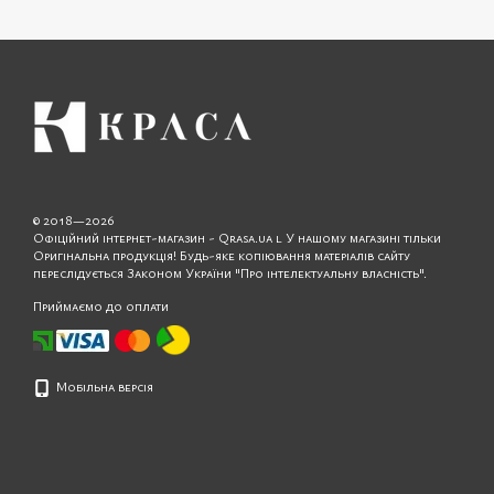
© 2018—2026
Офіційний інтернет-магазин - Qrasa.ua l У нашому магазині тільки
Оригінальна продукція! Будь-яке копіювання матеріалів сайту
переслідується Законом України "Про інтелектуальну власність".
Приймаємо до оплати
Мобільна версія