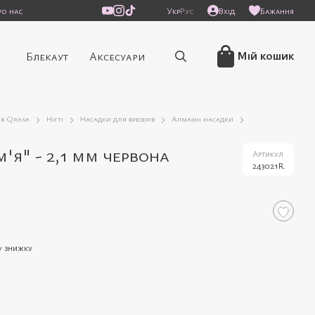
ро нас
Укр
Рус
Вхід
Бажання
/
Мій кошик
Блекаут
Аксесуари
ів Qrasa
Нігті
Насадки для фрезерів
Алмазні насадки
я" - 2,1 мм червона
Артикул
243021R
у знижку