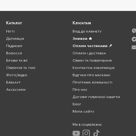
Каталог
Клієнтам
Нігті
Вхід до кабінету
Депіляція
Знижки 🔥
Педикюр
Оплата частинами 📌
Волосся
Оплата і доставка
Брови та вії
Обмін та повернення
Обличчя та тіло
Контактна інформація
Фото/відео
Відгуки про магазин
Блекаут
Програма лояльності
Аксесуари
Про нас
Договір публічної оферти
Блог
Мапа сайту
Ми в соцмережах