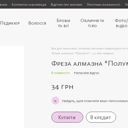
нення
Контактна інформація
Відгуки про магазин
Програма лояльності
П
Брови
Обличчя та
Фото
Педикюр
Волосся
та вії
тіло
відео
Все для манікюру, Інтернет-магазин товарів для нігт
Фреза алмазна "Полум'я" - 2,1 мм червона
Фреза алмазна "Полум'
В наявності
Написати відгук
34 грн
Увійдіть,
щоб побачити вашу персональн
%
Купити
В кредит