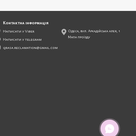
Контактна інформація
Написати у Viber
Одеса, вул. Аркадійська алея, 1
Мапа проїзду
Написати у telegram
qrasa.reclamation@gmail.com