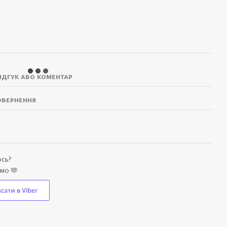
ідгук або коментар
вернення
ось?
емо 🫶