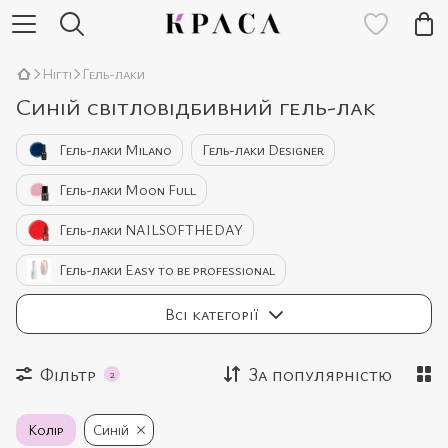
Нігті
Гель-лаки
Синій світловідбивний гель-лак
Гель-лаки Milano
Гель-лаки Designer
Гель-лаки Moon Full
Гель-лаки NAILSOFTHEDAY
Гель-лаки Easy to be professional
Гель-лаки Bee Nails
Всі категорії
Фільтр
За популярністю
2
Колір
Синій