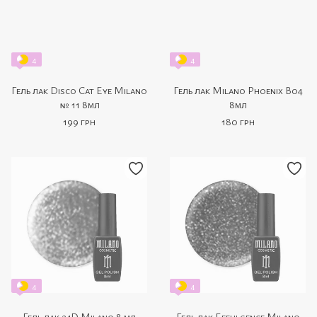
4
4
Гель лак Disco Cat Eye Milano
Гель лак Milano Phoenix B04
№ 11 8мл
8мл
199 грн
180 грн
4
4
Гель лак 24D Milano 8 мл
Гель лак Effulgence Milano