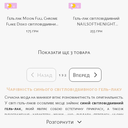
4
4
Гель лак Moon Full Chrome
Гель-лак світловідбивний
Flake Disko світловідбивний
NAILSOFTHENIGHT
№03
Reflective Gel Polish
175 грн
255 грн
COCKTAIL Collection (10 мл,
Blue Lagoon)
Показати ще 3 товара
Назад
Вперед
1
з 2
Чарівність синього світловідбивного гель-лаку
Сучасна мода на манікюр вітає різноманітність та оригінальність.
У світі гель-лаків особливе місце займає
синій світловідбивний
гель-лак
, який являє собою естетичну прикрасу, а також
відображення характеру жінки, що віддала перевагу цьому
неповторному відтінку. Такий манікюр підкреслює стійкість і
Розгорнути
впевненість своєї власниці, додаючи таємничості та глибини в