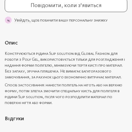
Повідомити, коли з'явиться
Увійдіть,
щоб побачити вашу персональну знижку
%
Опис
Конструюються рідина Slip solution від Global Fashion для
роботи з Poly Gel, використовується тільки для розгладження і
надання форми полігелю, мінімізуючи тертя кисті про матеріал.
Без запаху, зручна пляшечка. Не вимагає багаторазового
замочування, за рахунок цього економічно витрачає матеріал.
Спосіб застосування: нанести полігель на ніготь або на верхню
форму, потім злегка змочити спеціальну кисть для полігеля в
рідини Slip solution, після чого розподілити матеріал по
поверхні нігтя або форми.
Відгуки