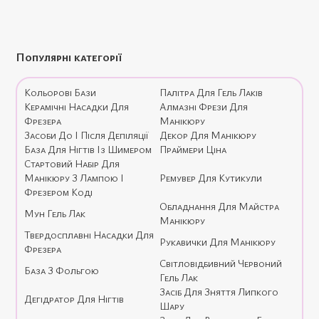
Популярні категорії
Кольорові Бази
Палітра Для Гель Лаків
Керамічні Насадки Для
Алмазні Фрези Для
Фрезера
Манікюру
Засоби До І Після Депіляції
Декор Для Манікюру
База Для Нігтів Із Шимером
Праймери Ціна
Стартовий Набір Для
Манікюру З Лампою І
Ремувер Для Кутикули
Фрезером Коді
Обладнання Для Майстра
Мун Гель Лак
Манікюру
Твердосплавні Насадки Для
Рукавички Для Манікюру
Фрезера
Світловідбивний Червоний
База З Фольгою
Гель Лак
Засіб Для Зняття Липкого
Дегідратор Для Нігтів
Шару