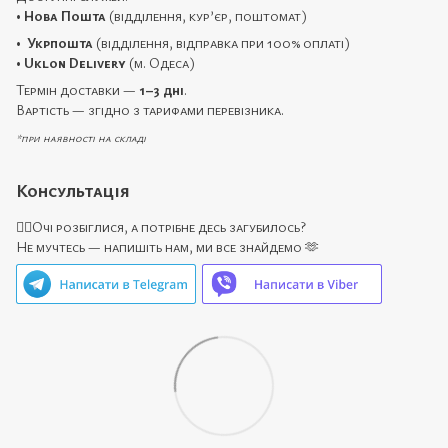
•
Нова Пошта
(відділення, кур’єр, поштомат)
•
Укрпошта
(відділення, відправка при 100% оплаті)
•
Uklon Delivery
(м. Одеса)
Термін доставки —
1–3 дні
.
Вартість — згідно з тарифами перевізника.
*при наявності на складі
Консультація
🙋‍♀️Очі розбіглися, а потрібне десь загубилось?
Не мучтесь — напишіть нам, ми все знайдемо 🫶