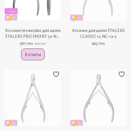
−10%
4
4
Кусачки професійні для шкіри
Кусачки для шкіри STALEKS
STALEKS PRO SMART 50 NS-
CLASSIC 12 NC-12-5
50-7
581 грн
465 грн
645 грн
Купити
4
4