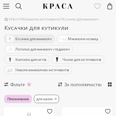
Нігті
Манікюрні інструменти
Кусачки для манікюру
Кусачки для кутикули
Кусачки для манікюру
Манікюрні ножиці
Лопатки для манікюру і педікюру
Кніпсери для нігтів
Чохли для інструментів
Набори манікюрних інструментів
Фільтр
За популярністю
1
Призначення
для шкіри