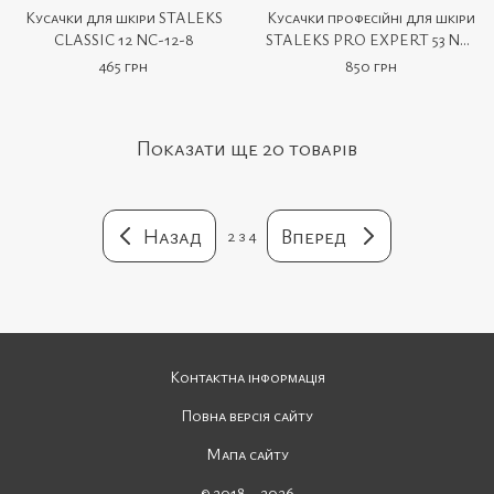
Кусачки для шкіри STALEKS
Кусачки професійні для шкіри
CLASSIC 12 NC-12-8
STALEKS PRO EXPERT 53 NE-
53-10
465 грн
850 грн
Показати ще 20 товарів
Назад
Вперед
2
з 4
Контактна інформація
Повна версія сайту
Мапа сайту
© 2018—2026