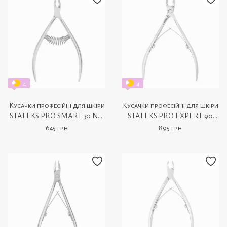
4
4
Кусачки професійні для шкіри
Кусачки професійні для шкіри
STALEKS PRO SMART 30 NS-
STALEKS PRO EXPERT 90
30-5
NE-90-9
645 грн
895 грн