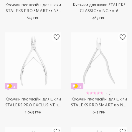
Кусачки професійні для шкіри
Кусачки для шкіри STALEKS
STALEKS PRO SMART 11 NS-
CLASSIC 10 NC-10-6
11-7
645 грн
465 грн
4
4
1
Кусачки професійні для шкіри
Кусачки професійні для шкіри
STALEKS PRO EXCLUSIVE 10
STALEKS PRO SMART 80 NS-
Zebra NX-10-11
80-3
1 065 грн
645 грн