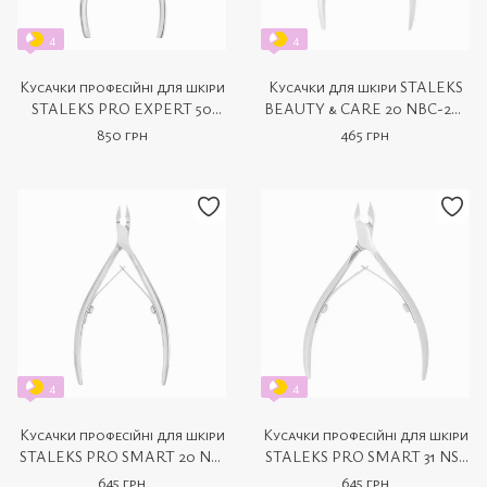
4
4
Кусачки професійні для шкіри
Кусачки для шкіри STALEKS
STALEKS PRO EXPERT 50
BEAUTY & CARE 20 NBC-20-
NE-50-10
4
850 грн
465 грн
4
4
Кусачки професійні для шкіри
Кусачки професійні для шкіри
STALEKS PRO SMART 20 NS-
STALEKS PRO SMART 31 NS-
20-7
31-7
645 грн
645 грн