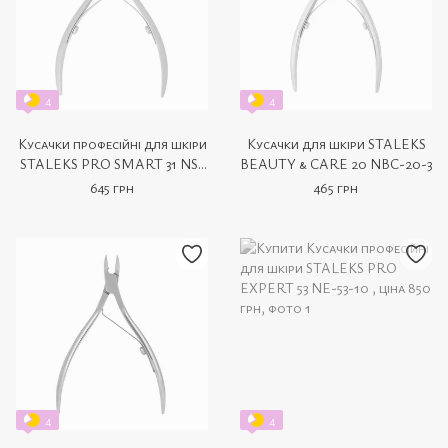
4
4
Кусачки професійні для шкіри
Кусачки для шкіри STALEKS
STALEKS PRO SMART 31 NS-
BEAUTY & CARE 20 NBC-20-3
31-3
645 грн
465 грн
4
4