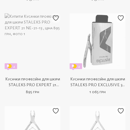
4
4
Кусачки професійні для шкіри
Кусачки професійні для шкіри
STALEKS PRO EXPERT 21
STALEKS PRO EXCLUSIVE 30
NE-21-13
Gravure NX-30-8
895 грн
1 065 грн