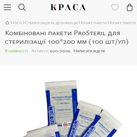
Нігті
Стерилізація та дезінфекція
Крафт пакети
Крафт пакети 
Комбіновані пакети ProSteril для
стерилізації 100*200 мм (100 шт/уп)
В наявності
Артикул:
goo-0004
Написати відгук