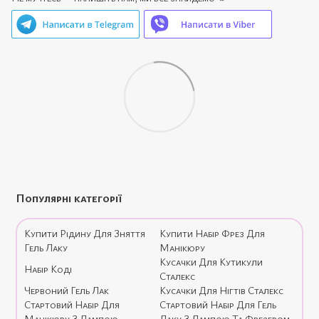
Популярні категорії
Купити Рідину Для Зняття
Купити Набір Фрез Для
Гель Лаку
Манікюру
Кусачки Для Кутикули
Набір Коді
Сталекс
Червоний Гель Лак
Кусачки Для Нігтів Сталекс
Стартовий Набір Для
Стартовий Набір Для Гель
Манікюру З Лампою
Лаку З Лампою Та Фрезером