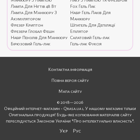
Лампа Для Нігтів 48 Вт
Fox Гель Лак
Лампа Для Манікюру З
Набір Гель Лаків Для
Акумулятором
Манікюру
Фрезер Криптон
Шпатель Для Депіляції
Фрезери Глобал Фешн
Епілятор
Набір Пензлів Для Манікюру
Салатовий Гель-лак
Бірюзовий Гель-лак
Гель-лак Фуксія
Контактна інформація
Повна версія сайту
Мапа сайту
© 2018—2026
Офіційний інтернет-магазин - Qrasa.ua l У нашому магазині тільки
Оригінальна продукція! Будь-яке копіювання матеріалів сайту
переслідується Законом України "Про інтелектуальну власність".
Укр
Рус