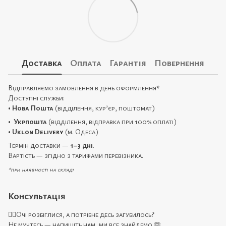
Доставка
Оплата
Гарантія
Повернення
Відправляємо замовлення в день оформлення
*
Доступні служби:
•
Нова Пошта
(відділення, кур’єр, поштомат)
•
Укрпошта
(відділення, відправка при 100% оплаті)
•
Uklon Delivery
(м. Одеса)
Термін доставки —
1–3 дні
.
Вартість — згідно з тарифами перевізника.
*при наявності на складі
Консультація
🙋‍♀️Очі розбіглися, а потрібне десь загубилось?
Не мучтесь — напишіть нам, ми все знайдемо 🫶