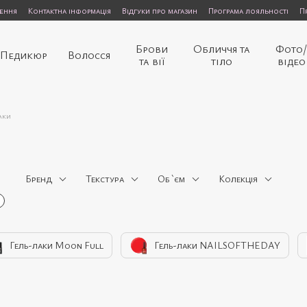
нення
Контактна інформація
Відгуки про магазин
Програма лояльності
П
Брови
Обличчя та
Фото
Педикюр
Волосся
та вії
тіло
відео
аки
Бренд
Текстура
Об `єм
Колекція
Гель-лаки Moon Full
Гель-лаки NAILSOFTHEDAY