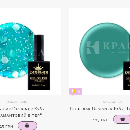
4
Артикул: d287
Артикул: d167
ь-лак Designer K287
Гель-лак Designer F167 "Г
іамантовий вітер"
125 грн
25 грн