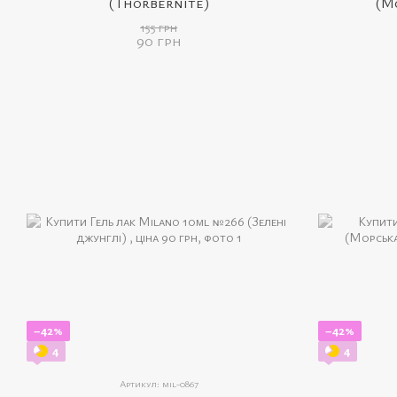
(Thorbernite)
(М
155 грн
90 грн
−42%
−42%
4
4
Артикул: mil-0867