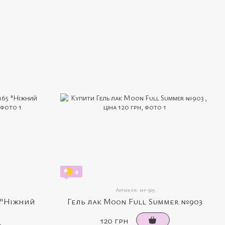
4
Артикул: mf-565
5 "Ніжний
Гель лак Moon Full Summer №903
120 грн