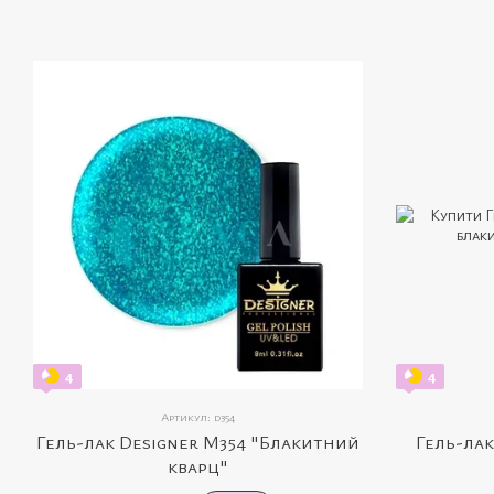
4
4
Артикул: d354
Гель-лак Designer M354 "Блакитний
Гель-лак
кварц"