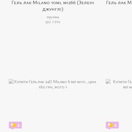
Гель лак Milano 10ml №266 (Зелені
Гель лак M
джунглі)
155 грн
90 грн
4
4