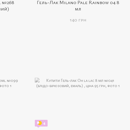
l №268
Гель-Лак Milano Pale Rainbow 04 8
ний)
мл
140 грн
4