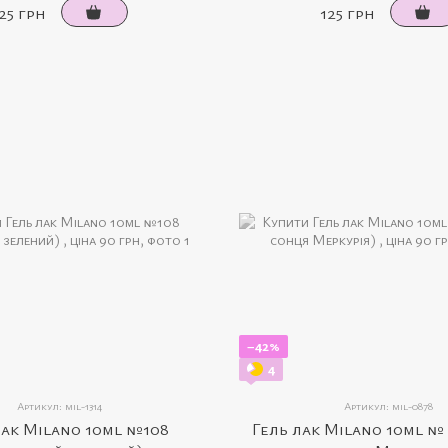
25 грн
125 грн
−42%
4
Артикул: mil-1314
Артикул: mil-0878
лак Milano 10ml №108
Гель лак Milano 10ml № 