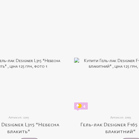
4
Артикул: d315
Артикул: d165
 Designer L315 "Небесна
Гель-лак Designer F16
блакить"
блакитний"