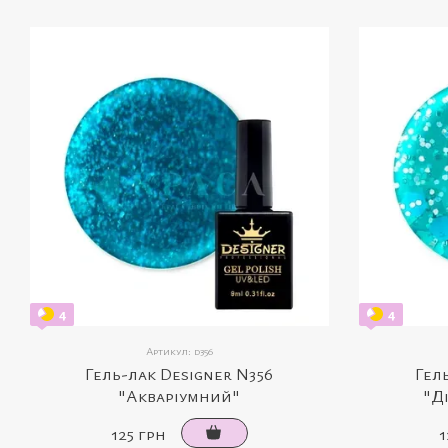
4
4
Артикул: d356
Гель-лак Designer N356
Гел
"Акваріумний"
"Д
125 грн
1