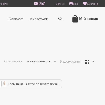
ро нас
Укр
Рус
Вхід
Бажання
/
Мій кошик
Блекаут
Аксесуари
Сортування:
за популярністю
Відображення:
Гель-лаки Easy to be professional