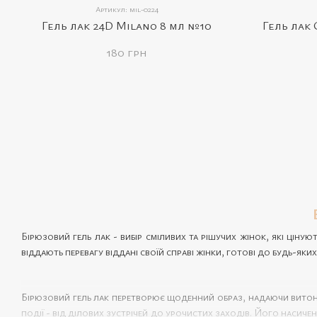
Артикул: mil-0224
Гель лак 24D Milano 8 мл №10
Гель лак 
180 грн
Бірюзовий гель лак - вибір сміливих та рішучих жінок, які ціную
віддають перевагу віддані своїй справі жінки, готові до будь-яких
Бірюзовий гель лак перетворює щоденний образ, надаючи витонче
події - від ділових зустрічей до урочистих заходів. Його насиче