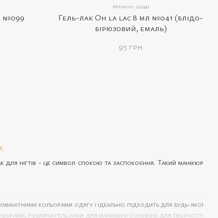
Артикул: 252441
l №099
Гель-лак Oh la lac 8 мл №041 (блідо-
бірюзовий, емаль)
95 грн
х
 лак для нігтів - це символ спокою та заспокоєння. Такий манікюр
номанітними кольорами одягу і ідеально підходить для будь-якої
кольорами, роблячи
гель лаки для манікюру
основою для творчості