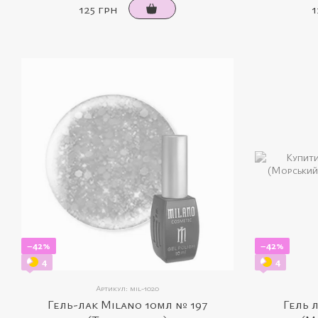
125 грн
1
−42%
−42%
4
4
Артикул: mil-1020
Гель-лак Milano 10мл № 197
Гель 