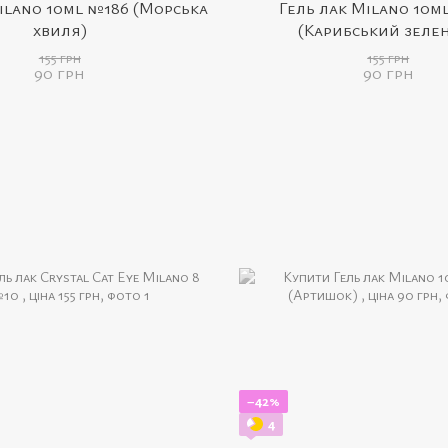
ilano 10ml №186 (Морська
Гель лак Milano 10m
хвиля)
(Карибський зеле
155 грн
155 грн
90 грн
90 грн
−42%
4