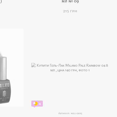
)
мл № 09
215 грн
4
Артикул: neu-0015