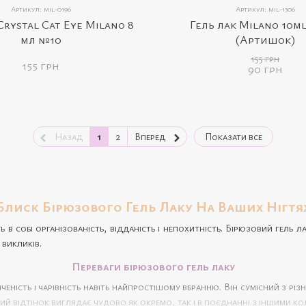
Артикул: mil-0196
Артикул: mil-1306
Crystal Cat Eye Milano 8
Гель лак Milano 10m
мл №10
(Артишок)
155 грн
155 грн
90 грн
Назад
1
2
Вперед
Показати все
Блиск Бірюзового Гель Лаку На Ваших Нігтя
ть в собі організованість, відданість і непохитність. Бірюзовий гель
 викликів.
Переваги бірюзового гель лаку
ність і чарівність навіть найпростішому вбранню. Він сумісний з різ
ний відтінок виглядає чудово як окремо, так і в поєднанні з іншими 