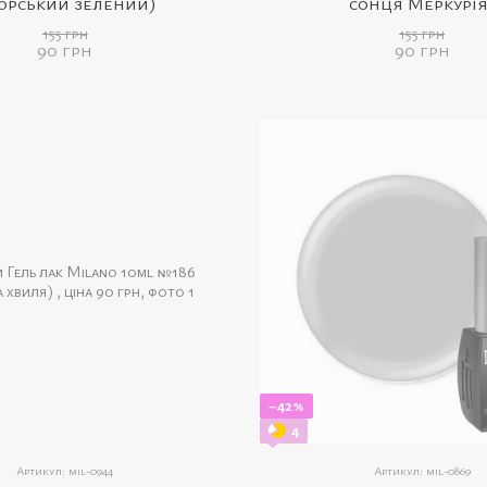
орський зелений)
сонця Меркурія
155 грн
155 грн
90 грн
90 грн
−42%
4
Артикул: mil-0944
Артикул: mil-0869