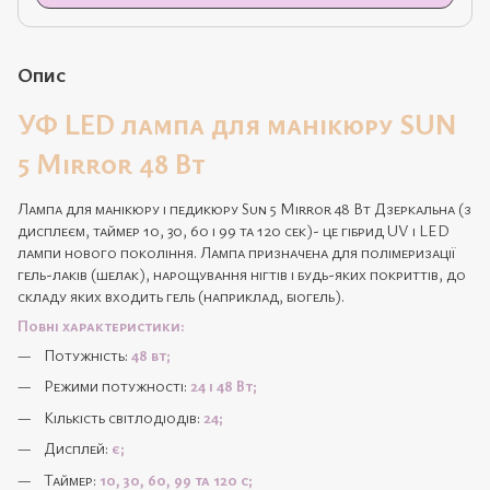
Опис
УФ LED лампа для манікюру SUN
5 Mirror 48 Вт
Лампа для манікюру і педикюру Sun 5 Mirror 48 Вт Дзеркальна (з
дисплеєм, таймер 10, 30, 60 і 99 та 120 сек)- це гібрид UV і LED
лампи нового покоління. Лампа призначена для полімеризації
гель-лаків (шелак), нарощування нігтів і будь-яких покриттів, до
складу яких входить гель (наприклад, біогель).
Повні характеристики:
Потужність:
48 вт;
Режими потужності:
24 і 48 Вт;
Кількість світлодіодів:
24;
Дисплей:
є;
Таймер:
10, 30, 60, 99 та 120 с;