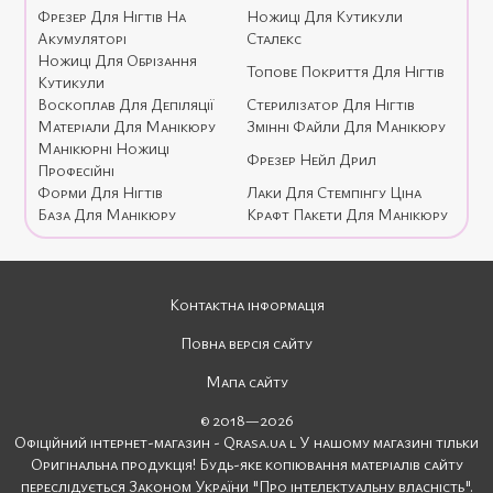
Фрезер Для Нігтів На
Ножиці Для Кутикули
Акумуляторі
Сталекс
Ножиці Для Обрізання
Топове Покриття Для Нігтів
Кутикули
Воскоплав Для Депіляції
Стерилізатор Для Нігтів
Матеріали Для Манікюру
Змінні Файли Для Манікюру
Манікюрні Ножиці
Фрезер Нейл Дрил
Професійні
Форми Для Нігтів
Лаки Для Стемпінгу Ціна
База Для Манікюру
Крафт Пакети Для Манікюру
Контактна інформація
Повна версія сайту
Мапа сайту
© 2018—2026
Офіційний інтернет-магазин - Qrasa.ua l У нашому магазині тільки
Оригінальна продукція! Будь-яке копіювання матеріалів сайту
переслідується Законом України "Про інтелектуальну власність".