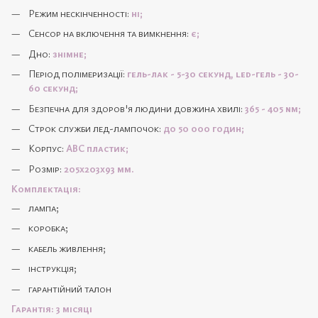
Режим нескінченності:
ні;
Cенсор на включення та вимкнення:
є;
Дно:
знімне;
Період полімеризації:
гель-лак - 5-30 секунд, led-гель - 30-
60 секунд;
Безпечна для здоров'я людини довжина хвилі:
365 - 405 nm;
Строк служби лед-лампочок:
до 50 000 годин;
Корпус:
АВС пластик;
Розмір:
205х203х93 мм.
Комплектація:
лампа;
коробка;
кабель живлення;
інструкція;
гарантійний талон
Гарантія: 3 місяці