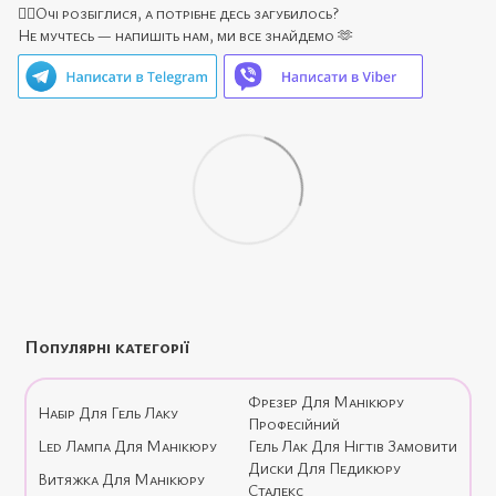
🙋‍♀️Очі розбіглися, а потрібне десь загубилось?
Не мучтесь — напишіть нам, ми все знайдемо 🫶
Популярні категорії
Фрезер Для Манікюру
Набір Для Гель Лаку
Професійний
Led Лампа Для Манікюру
Гель Лак Для Нігтів Замовити
Диски Для Педикюру
Витяжка Для Манікюру
Сталекс