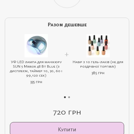
Разом дешевше
УФ LED лампа для манікюру
Набір з 10 гель-лаків (не для
SUN 5 Mirror 48 Вт Blue (з
роздрібної торгівлі)
дисплеєм, таймер 10, 30, 60 і
385 грн
99,120 сек)
335 грн
720 грн
Купити