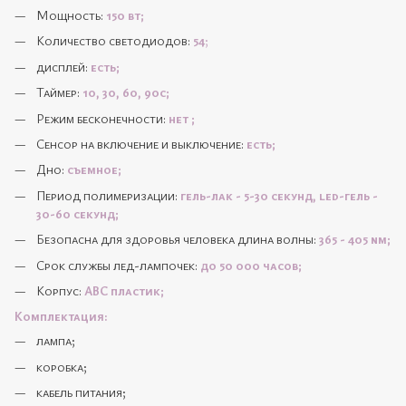
Мощность:
150 вт;
Количество светодиодов:
54
;
дисплей:
есть;
Таймер:
10, 30, 60, 90с;
Режим бесконечности:
нет ;
Сенсор на включение и выключение:
есть;
Дно:
съемное;
Период полимеризации:
гель-лак - 5-30 секунд, led-гель -
30-60 секунд;
Безопасна для здоровья человека длина волны:
365 - 405 nm;
Срок службы лед-лампочек:
до 50 000 часов;
Корпус:
АВС пластик;
Комплектация:
лампа;
коробка;
кабель питания;