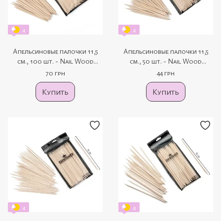
4
4
Апельсиновые палочки 11,5
Апельсиновые палочки 11,5
см., 100 шт. - Nail Wood
см., 50 шт. - Nail Wood
Designer
Designer
70 грн
44 грн
Купить
Купить
4
4