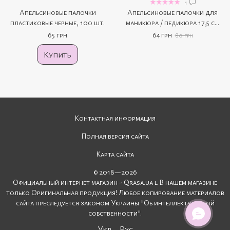
1
Апельсиновые палочки
Апельсиновые палочки для
пластиковые черные, 100 шт.
маникюра / педикюра 17,5 см
(100 штук)
65 грн
64 грн
80 грн
Купить
Контактная информация
Полная версия сайта
Карта сайта
© 2018—2026
Официальный интернет магазин - Qrasa.ua l В нашем магазине
только Оригинальная продукция! Любое копирование материалов
сайта преследуется законом Украины "Об интеллектуальной
собственности".
Укр
Рус