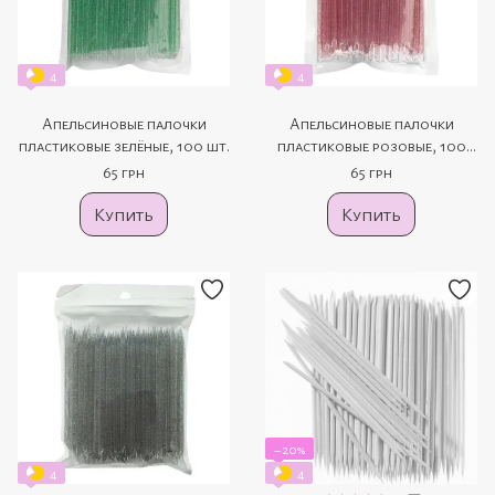
4
4
Апельсиновые палочки
Апельсиновые палочки
пластиковые зелёные, 100 шт.
пластиковые розовые, 100
шт.
65 грн
65 грн
Купить
Купить
−20%
4
4