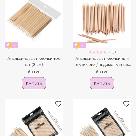
4
4
1
Апельсиновые палочки 100
Апельсиновые палочки для
шт (8 см)
маникюра / педикюра 11 см
(100 штук)
60 грн
60 грн
Купить
Купить