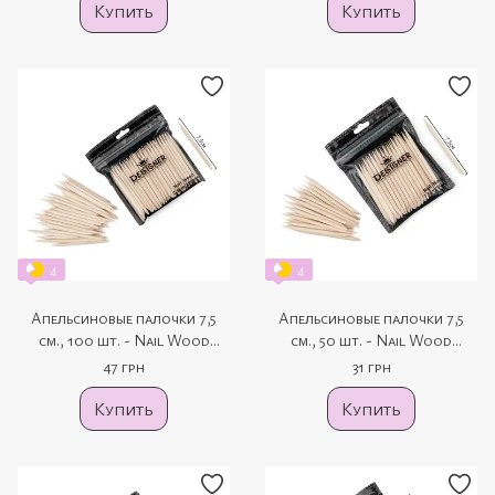
Купить
Купить
4
4
Апельсиновые палочки 7,5
Апельсиновые палочки 7,5
см., 100 шт. - Nail Wood
см., 50 шт. - Nail Wood
Designer
Designer
47 грн
31 грн
Купить
Купить