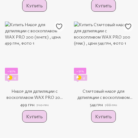
Купить
Купить
−30%
−31%
4
4
Набор для депиляции с
Стартовый набор для
воскоплавом WAX PRO 200
депиляции с воскоплавом
(white)
WAX PRO 200 (pink)
499 грн
544 грн
710 грн
788 грн
Купить
Купить