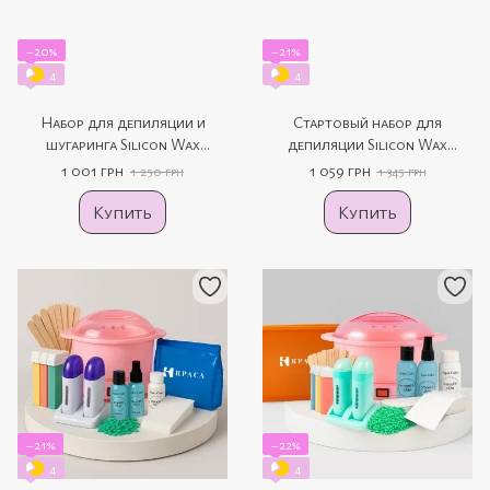
−20%
−21%
4
4
Набор для депиляции и
Стартовый набор для
шугаринга Silicon Wax
депиляции Silicon Wax
Warmer CL 2208
Warmer CL 2208 из 11
1 001 грн
1 059 грн
1 250 грн
1 345 грн
продуктов
Купить
Купить
−21%
−22%
4
4