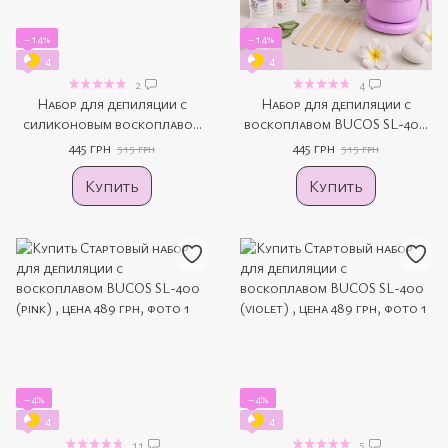
−14%
−14%
4
4
2
4
Набор для депиляции с
Набор для депиляции с
силиконовым воскоплавом
воскоплавом BUCOS SL-400
BUCOS SL-400 (black)
(violet)
445 грн
445 грн
515 грн
515 грн
Купить
Купить
−4%
−4%
4
4
11
5