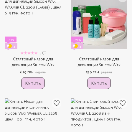
−31%
−22%
4
4
3
Стартовый набор для
Стартовый набор для
депиляции Silicon Wax
депиляции Silicon Wax
Warmer CL 2208 (Large)
Warmer CL 2208 (Medium)
619 грн
559 грн
899 грн
715 грн
Купить
Купить