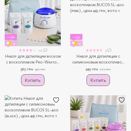
−16%
−14%
4
4
10
3
Набор для депиляции воском
Набор для депиляции с
с воскоплавом Pro-Wax100
силиконовым воскоплавом
(белый)
BUCOS SL-400 (pink)
365 грн
445 грн
435 грн
515 грн
Купить
Купить