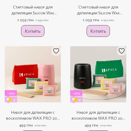
Стартовый набор для
Стартовый набор для
депиляции Silicon Wax
депиляции Silicon Wax
Warmer CL 2208 из 11
Warmer CL 2208
1 059 грн
1 059 грн
1 345 грн
1 355 грн
продуктов
Купить
Купить
−30%
−30%
4
4
Набор для депиляции с
Набор для депиляции с
воскоплавом WAX PRO 200
воскоплавом WAX PRO 200
(pink)
(black)
499 грн
499 грн
710 грн
710 грн