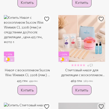
Купить
Купить
−15%
−20%
4
4
6
Набор с воскоплавом Silicon
Стартовый набор для
Wax Warmer CL 2208 (pink) и
депиляции с воскоплавом
средствами до/после
Silicone Wax Warmer GL 2208
425 грн
469 грн
499 грн
585 грн
депиляции
(pink)
Купить
Купить