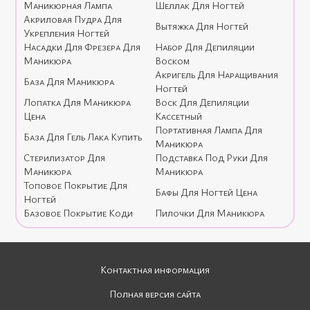
Маникюрная Лампа
Шеллак Для Ногтей
Как и
гель-лак Moon Full
, Милано входит в ТОП-5 лучших
Акриловая Пудра Для
Вытяжка Для Ногтей
европейских брендов гель-лаков. Наносить гель-лаки Milano и
Укрепления Ногтей
создавать с их помощью рисунки на ногтях с удовольствием
Насадки Для Фрезера Для
Набор Для Депиляции
учатся новички. Ведь только при использовании материалов
Маникюра
Воском
высокого качества получается действительно безупречный
Акригель Для Наращивания
База Для Маникюра
маникюр, мотивирующий к дальнейшему развитию и
Ногтей
совершенствованию своих навыков.
Лопатка Для Маникюра
Воск Для Депиляции
Цена
Кассетный
Гель-лаки для ногтей Milano используют профессиональные
Портативная Лампа Для
мастерицы нейл-арта для создания собственных неповторимых
База Для Гель Лака Купить
Маникюра
шедевров на ногтях. Дизайны с использованием гель-лаков
Стерилизатор Для
Подставка Под Руки Для
Милано занимают первые места в бьюти-конкурсах по всему
Маникюра
Маникюра
миру.
Топовое Покрытие Для
Бафы Для Ногтей Цена
Особенности и преимущества гель-лаков Milano
Ногтей
Базовое Покрытие Коди
Пилочки Для Маникюра
Контактная информация
Полная версия сайта