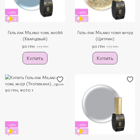
−42%
−42%
4
4
Гель лак Milano 10ml №086
Гель-лак Milano 10мл №199
(Кварцевый)
(Цитрин)
90 грн
90 грн
155 грн
155 грн
Купить
Купить
−42%
−42%
4
4