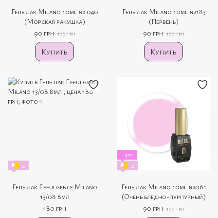
Гель лак Milano 10ml № 040
Гель лак Milano 10ml №183
(Морская ракушка)
(Первень)
90 грн
90 грн
155 грн
155 грн
Купить
Купить
−42%
4
4
Гель лак Effulgence Milano
Гель лак Milano 10ml №061
13/08 8мл
(Очень бледно-пурпурный)
180 грн
90 грн
155 грн