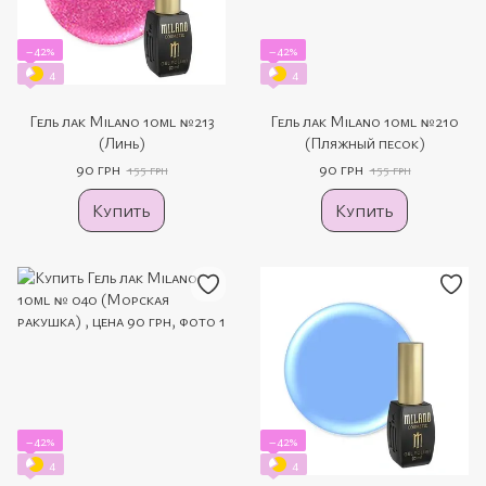
−42%
−42%
4
4
Гель лак Milano 10ml №213
Гель лак Milano 10ml №210
(Линь)
(Пляжный песок)
90 грн
90 грн
155 грн
155 грн
Купить
Купить
−42%
−42%
4
4