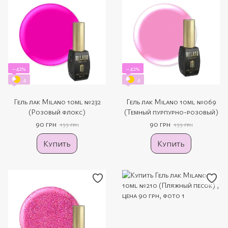
−42%
−42%
4
4
Гель лак Milano 10ml №232
Гель лак Milano 10ml №069
(Розовый флокс)
(Темный пурпурно-розовый)
90 грн
90 грн
155 грн
155 грн
Купить
Купить