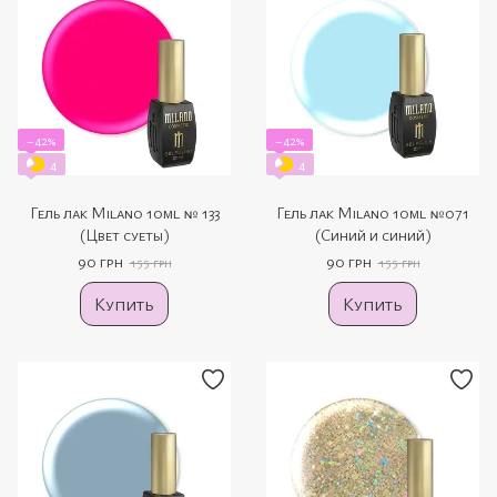
−42%
−42%
4
4
Гель лак Milano 10ml № 133
Гель лак Milano 10ml №071
(Цвет суеты)
(Синий и синий)
90 грн
90 грн
155 грн
155 грн
Купить
Купить