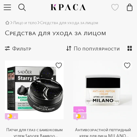
Лицо и тело
Средства для ухода за лицом
Средства для ухода за лицом
Фильтр
По популярности
−30%
4
4
Патчи для глаз с бамбуковым
Антивозрастной пептидный
углем Sadoer Bamboo
крем для лица MILANO