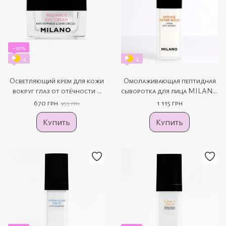
−30%
4
4
Осветляющий крем для кожи
Омолаживающая пептидная
вокруг глаз от отёчности и
сыворотка для лица MILANO
тёмных теней MILANO
Anti-Age Peptide Serum, 30 мл
670 грн
1 115 грн
955 грн
Radiance Eye Cream, 15 мл
Купить
Купить