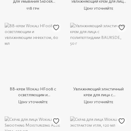
для умывания Sadoer
увлажняющий крем для лица
Avocado Extract
Guanjing Cosmetic с
118 грн
Цену уточняйте
гиалуроновой кислотой B5,
50 мл
BB-крем Wokali HF008 с
Увлажняющий эластичный
осветляющим и
крем для лица с
увлажняющим эффектом, 60
полипептидами BAURSDE,
Цену уточняйте
Цену уточняйте
мл
50 г