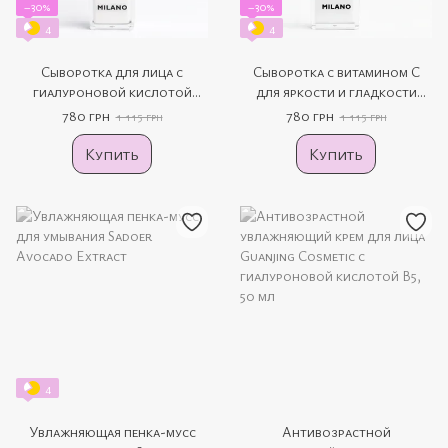
−30%
−30%
4
4
Сыворотка для лица с
Сыворотка с витамином С
гиалуроновой кислотой
для яркости и гладкости
MILANO Hydra Glow Serum,
кожи MILANO Super C Serum,
780 грн
780 грн
1 115 грн
1 115 грн
30 мл
30 мл
Купить
Купить
4
Увлажняющая пенка-мусс
Антивозрастной