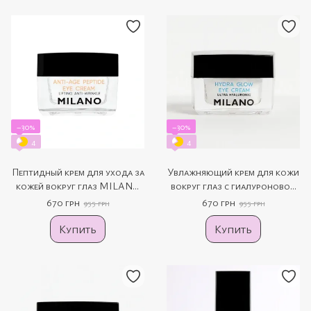
−30%
−30%
4
4
Пептидный крем для ухода за
Увлажняющий крем для кожи
кожей вокруг глаз MILANO
вокруг глаз с гиалуроновой
Anti-Age Eye Peptide Cream, 15
кислотой MILANO Hydra
670 грн
670 грн
955 грн
955 грн
мл
Glow Eye Cream, 15 мл
Купить
Купить