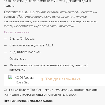
за 30-60 секунд; в UV-лампе за 2 минуты. Держится до 4-х
недель.
Обратите внимание
: основа склонна пузыриться и густеть на
воздухе. Поэтому важно: после использования плотно
закрывать крышку; аккуратно вытягивать и помещать обратно
кисть; не оставлять надолго флакон открытым.
Характеристики:
Бренд: Oh La Lac
Страна-производитель: США
Вид: Rubber Base Gel
Объем: 8 ml
Форма выпуска: флакон из черного стекла, крышка с
кисточкой
5. Топ для гель-лака
Oh La Lac Rubber Top Gel – гель с каучуковыми волокнами для
финишного закрепляющего покрытия гель-лака.
Преимущества использования: