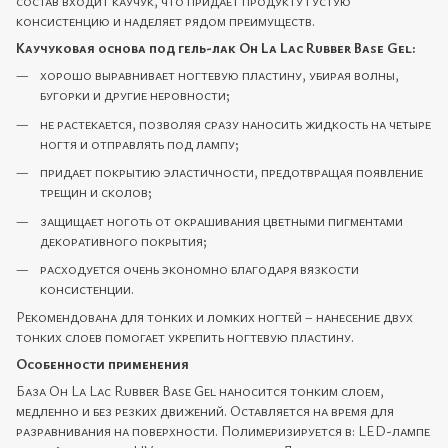
состав входит каучук, что придает продукту густую
консистенцию и наделяет рядом преимуществ.
Каучуковая основа под гель-лак Oh La Lac Rubber Base Gel:
хорошо выравнивает ногтевую пластину, убирая волны,
бугорки и другие неровности;
не растекается, позволяя сразу наносить жидкость на четыре
ногтя и отправлять под лампу;
придает покрытию эластичности, предотвращая появление
трещин и сколов;
защищает ноготь от окрашивания цветными пигментами
декоративного покрытия;
расходуется очень экономно благодаря вязкости
консистенции.
Рекомендована для тонких и ломких ногтей – нанесение двух
тонких слоев помогает укрепить ногтевую пластину.
Особенности применения
База Oh La Lac Rubber Base Gel наносится тонким слоем,
медленно и без резких движений. Оставляется на время для
разравнивания на поверхности. Полимеризируется в: LED-лампе