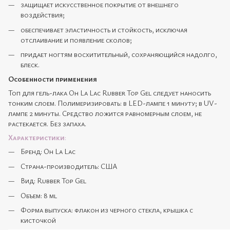
защищает искусственное покрытие от внешнего
воздействия;
обеспечивает эластичность и стойкость, исключая
отслаивание и появление сколов;
придает ногтям восхитительный, сохраняющийся надолго,
блеск.
Особенности применения
Топ для гель-лака Oh La Lac Rubber Top Gel следует наносить
тонким слоем. Полимеризировать: в LED-лампе 1 минуту; в UV-
лампе 2 минуты. Средство ложится равномерным слоем, не
растекается. Без запаха.
Характеристики
:
Бренд: Oh La Lac
Страна-производитель: США
Вид: Rubber Top Gel
Объем: 8 ml
Форма выпуска: флакон из черного стекла, крышка с
кисточкой