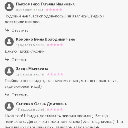
Пархоменко Татьяна Ивановна
03.06.2025 в 13:44
Чудовий набір, все сподобалось, і зв'язались швидко і
доставили швидко.
Ответить
Кононко Ірина Володимирівна
13.04.2025 в 08:46
Дякую . дуже класний.
Ответить
Заєць Маргарита
25.01.2025 в 00:13
Прийшло все швидко, та в гарному стані , мене все влаштовує,
буду замовляти ще!)
Ответить
Сагієнко Олена Дмитрівна
18.12.2024 в 20:46
Набір топ! Швидка доставка та приємні продавці. Все що
написано є. Дві стрічки тільки чорна і біла ( але то ще краще ). Три
лаки від чудової фірми oxxi. Набором задоволена🔥