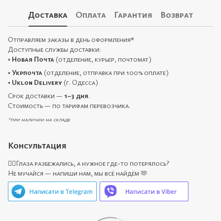
Доставка
Оплата
Гарантия
Возврат
Отправляем заказы в день оформления
*
Доступные службы доставки:
•
Новая Почта
(отделение, курьер, почтомат)
•
Укрпочта
(отделение, отправка при 100% оплате)
•
Uklon Delivery
(г. Одесса)
Срок доставки —
1–3 дня
.
Стоимость — по тарифам перевозчика.
*при наличии на складе
Консультация
🙋‍♀️Глаза разбежались, а нужное где-то потерялось?
Не мучайся — напиши нам, мы всё найдём 🫶