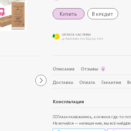
Купить
В кредит
ОПЛАТА ЧАСТЯМИ
4 платежа по 822.50 грн
Вместе дешевле
Описание
Отзывы
9
Доставка
Оплата
Гарантия
В
Консультация
Стартовый набор для
Набор из 10 гель-лак
маникюра с лампой и
для розницы)
🙋‍♀️Глаза разбежались, а нужное где-то п
фрезером Kodi (лампа Sun
385 грн
5q-5t 120 вт, фрезер Bucos
Не мучайся — напиши нам, мы всё найдём
35000 об, вытяжка 45 вт,
сухожар)