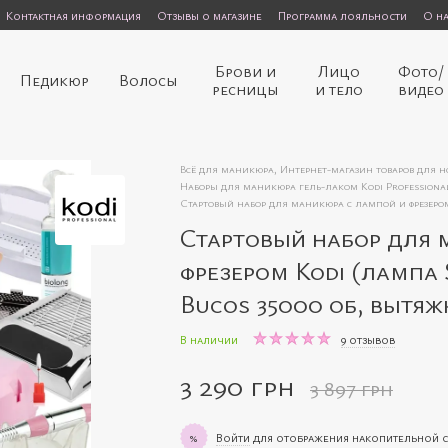
Контактная информация
Отзывы о магазине
Программа лояльности
О н
Брови и
Лицо
Фото/
Педикюр
Волосы
ресницы
и тело
видео
Всё для маникюра, Интернет-магазин товаров для 
Наборы для маникюра гель-лаком Kodi Professiona
Стартовый набор для маникюра с лампой и фрезером Ko
Стартовый набор для 
фрезером Kodi (лампа S
Bucos 35000 об, вытяжк
В наличии
9 отзывов
3 290 грн
3 897 грн
Войти
для отображения накопительной 
%