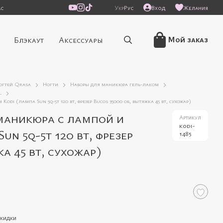
ас
Укр
Рус
Вход
Желания
Мой заказ
Блэкаут
Аксессуары
ногтей Qrasa
Ногти
Наборы для маникюра гель-лаком
l
di (лампа Sun 5q-5t 120 вт, фрезер Bucos 35000 об, вытяжка 45 вт, сухожар)
маникюра с лампой и
Артикул
kodi-
un 5q-5t 120 вт, фрезер
1485
а 45 вт, сухожар)
скидки