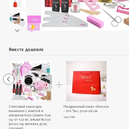
−16%
4
Вместе дешевле
Стартовый набор для
Праздничный пакет «Красота
маникюра с лампой и
- это Ты», 37×31×26 см
фрезером Kodi (лампа Sun
150 грн
5q-5t 120 вт, фрезер Bucos
35000 об, вытяжка 45 вт,
сухожар)