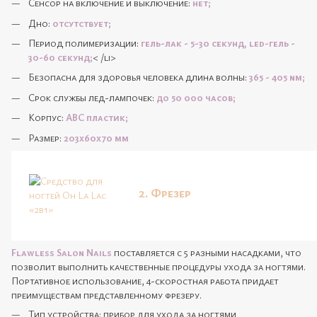
Сенсор на включение и выключение:
нет;
Дно:
отсутствует;
Период полимеризации:
гель-лак - 5-30 секунд, led-гель -
30-60 секунд;
< /li>
Безопасна для здоровья человека длина волны:
365 - 405 nm;
Срок службы лед-лампочек:
до 50 000 часов;
Корпус:
АВС пластик;
Размер:
203х60х70 мм
2. Фрезер
Flawless Salon Nails
поставляется с 5 разными насадками, что
позволит выполнить качественные процедуры ухода за ногтями.
Портативное использование, 4-скоростная работа придает
преимуществам представленному фрезеру.
Тип устройства: прибор для ухода за ногтями