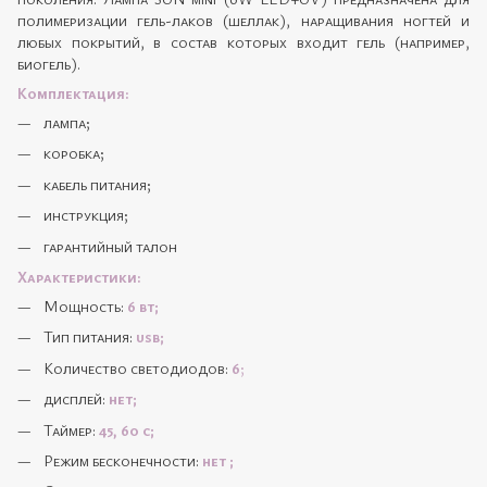
полимеризации гель-лаков (шеллак), наращивания ногтей и
любых покрытий, в состав которых входит гель (например,
биогель).
Комплектация:
лампа;
коробка;
кабель питания;
инструкция;
гарантийный талон
Характеристики:
Мощность:
6 вт;
Тип питания:
usb;
Количество светодиодов:
6
;
дисплей:
нет;
Таймер:
45, 60 с;
Режим бесконечности:
нет ;