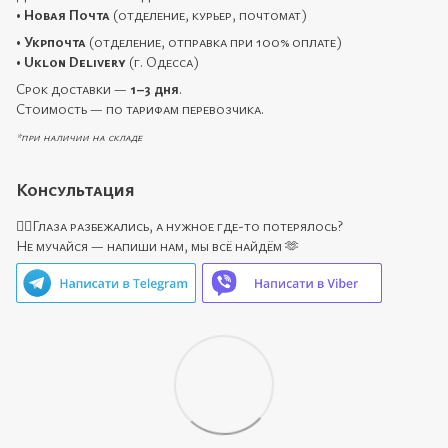
•
Новая Почта
(отделение, курьер, почтомат)
•
Укрпочта
(отделение, отправка при 100% оплате)
•
Uklon Delivery
(г. Одесса)
Срок доставки —
1–3 дня
.
Стоимость — по тарифам перевозчика.
*при наличии на складе
Консультация
🙋‍♀️Глаза разбежались, а нужное где-то потерялось?
Не мучайся — напиши нам, мы всё найдём 🫶