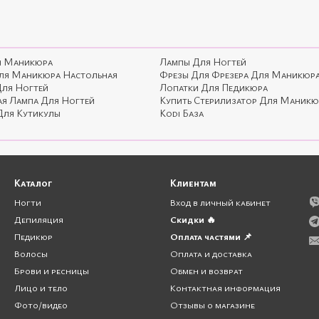
я Маникюра
Лампы Для Ногтей
ля Маникюра Настольная
Фрезы Для Фрезера Для Маникюр
Для Ногтей
Лопатки Для Педикюра
ая Лампа Для Ногтей
Купить Стерилизатор Для Маникю
ля Кутикулы
Kodi База
Каталог
Клиентам
Ногти
Вход в личный кабинет
Депиляция
Скидки 🔥
Педикюр
Оплата частями 📌
Волосы
Оплата и доставка
Брови и ресницы
Обмен и возврат
Лицо и тело
Контактная информация
Фото/видео
Отзывы о магазине