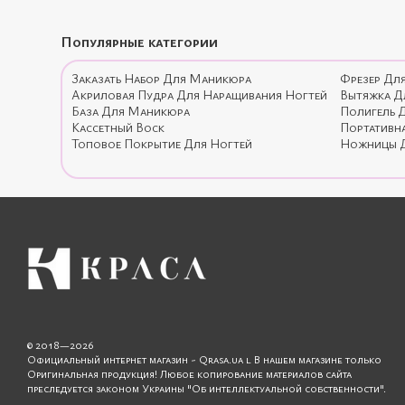
Популярные категории
Заказать Набор Для Маникюра
Фрезер Дл
Акриловая Пудра Для Наращивания Ногтей
Вытяжка Д
База Для Маникюра
Полигель 
Кассетный Воск
Портативн
Топовое Покрытие Для Ногтей
Ножницы Д
© 2018—2026
Официальный интернет магазин - Qrasa.ua l В нашем магазине только
Оригинальная продукция! Любое копирование материалов сайта
преследуется законом Украины "Об интеллектуальной собственности".