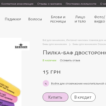
Контактная информация
Отзывы о магазине
Программа лояльности
О н
Брови и
Лицо
Фото/
Педикюр
Волосы
ресницы
и тело
видео
Всё для маникюра, Интернет-магазин товаров для 
Бафы для маникюра
Бафы для маникюра Designe
Пилка-баф двосторонн
В наличии
Оставить отзыв
15 грн
Войти
для отображения накопительной 
%
Купить
В кредит