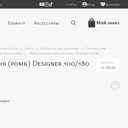
ас
Укр
Рус
Вход
Желания
Мой заказ
Блэкаут
Аксессуары
ногтей Qrasa
Ногти
Материалы для маникюра
Пилки и бафы
r Professional
Пилка-баф двостороння (ромб) Designer 100/180
я (ромб) Designer 100/180
Артикул
13-LB270
скидки