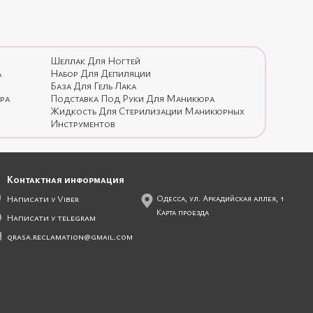
Шеллак Для Ногтей
а
Набор Для Депиляции
База Для Гель Лака
ра
Подставка Под Руки Для Маникюра
Жидкость Для Стерилизации Маникюрных
Инструментов
Контактная информация
Написати у Viber
Одесса, ул. Аркадийская аллея, 1
Карта проезда
Написати у telegram
qrasa.reclamation@gmail.com