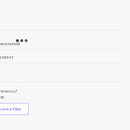
ментарий
озврат
отерялось?
 🫶