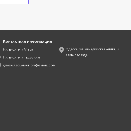
Контактная информация
Написати у Viber
Одесса, ул. Аркадийская аллея, 1
Карта проезда
Написати у telegram
qrasa.reclamation@gmail.com