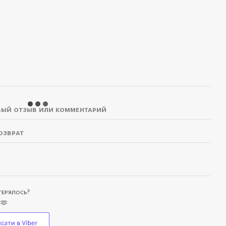
ый отзыв или комментарий
озврат
отерялось?
 🫶