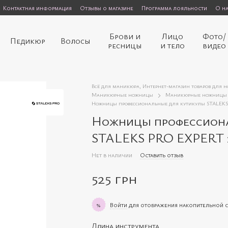
Контактная информация
Отзывы о магазине
Программа лояльности
О н
Брови и
Лицо
Фото/
Педикюр
Волосы
ресницы
и тело
видео
Всё для маникюра, Интернет-магазин товаров для 
Маникюрные ножницы
Маникюрные ножницы 
Ножницы профессиональные для кутикулы STALEKS P
Ножницы профессиона
STALEKS PRO EXPERT 2
Нет в наличии
Оставить отзыв
525 грн
Войти
для отображения накопительной 
%
Длина инструмента