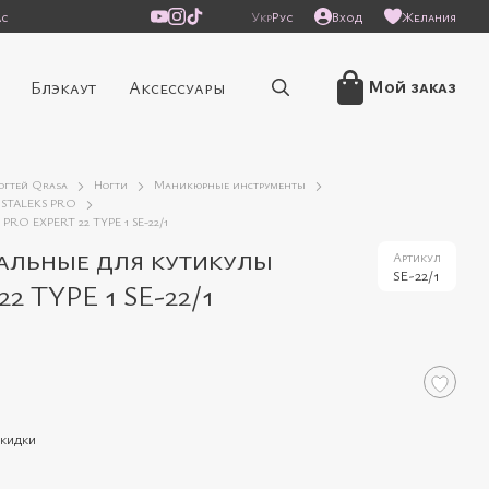
ас
Укр
Рус
Вход
Желания
Мой заказ
Блэкаут
Аксессуары
ногтей Qrasa
Ногти
Маникюрные инструменты
STALEKS PRO
RO EXPERT 22 TYPE 1 SE-22/1
льные для кутикулы
Артикул
SE-22/1
2 TYPE 1 SE-22/1
скидки