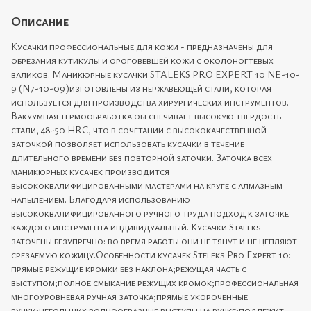
Описание
Кусачки профессиональные для кожи - предназначены для
обрезания кутикулы и ороговевшей кожи с околоногтевых
валиков. Маникюрные кусачки STALEKS PRO EXPERT 10 NE-10-
9 (N7-10-09)изготовлены из нержавеющей стали, которая
используется для производства хирургических инструментов.
Вакуумная термообработка обеспечивает высокую твердость
стали, 48-50 HRC, что в сочетании с высококачественной
заточкой позволяет использовать кусачки в течение
длительного времени без повторной заточки. Заточка всех
маникюрных кусачек производится
высококвалифицированными мастерами на круге с алмазным
напылением. Благодаря использованию
высококвалифицированного ручного труда подход к заточке
каждого инструмента индивидуальный. Кусачки Staleks
заточены безупречно: во время работы они не тянут и не цепляют
срезаемую кожицу.Особенности кусачек Steleks Pro Expert 10:
прямые режущие кромки без наклона;режущая часть с
выступом;полное смыкание режущих кромок;профессиональная
многоуровневая ручная заточка;прямые укороченные
ручки;небольших волнообразные выступы на ручке;подлежит