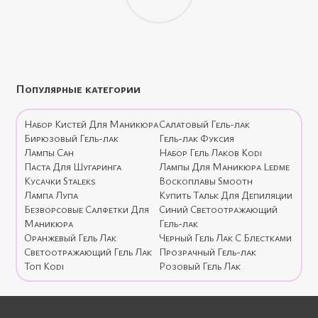
Популярные категории
Набор Кистей Для Маникюра
Салатовый Гель-лак
Бирюзовый Гель-лак
Гель-лак Фуксия
Лампы Сан
Набор Гель Лаков Kodi
Паста Для Шугаринга
Лампы Для Маникюра Ledme
Кусачки Staleks
Воскоплавы Smooth
Лампа Лупа
Купить Тальк Для Депиляции
Безворсовые Салфетки Для
Синий Светоотражающий
Маникюра
Гель-лак
Оранжевый Гель Лак
Черный Гель Лак С Блестками
Светоотражающий Гель Лак
Прозрачный Гель-лак
Топ Kodi
Розовый Гель Лак