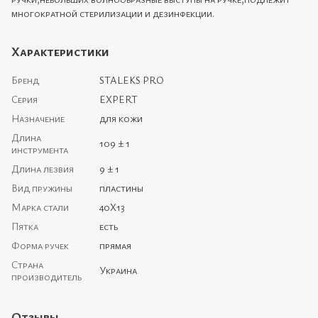
многократной стерилизации и дезинфекции.
Характеристики
Бренд
STALEKS PRO
Серия
EXPERT
Назначение
для кожи
Длина
109 ± 1
инструмента
Длина лезвия
9 ± 1
Вид пружины
пластины
Марка стали
40Х13
Пятка
есть
Форма ручек
прямая
Страна
Украина
производитель
Отзывы