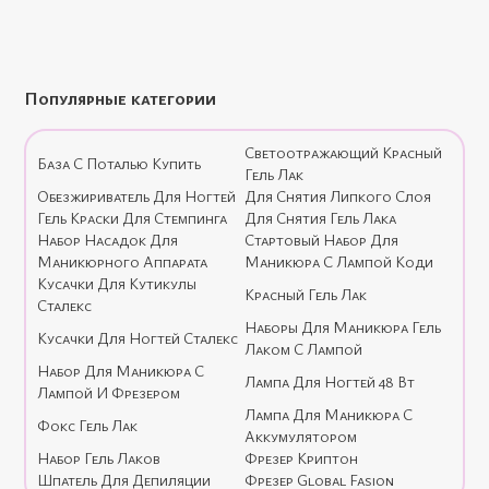
Популярные категории
Светоотражающий Красный
База С Поталью Купить
Гель Лак
Обезжириватель Для Ногтей
Для Снятия Липкого Слоя
Гель Краски Для Стемпинга
Для Снятия Гель Лака
Набор Насадок Для
Стартовый Набор Для
Маникюрного Аппарата
Маникюра С Лампой Коди
Кусачки Для Кутикулы
Красный Гель Лак
Сталекс
Наборы Для Маникюра Гель
Кусачки Для Ногтей Сталекс
Лаком С Лампой
Набор Для Маникюра С
Лампа Для Ногтей 48 Вт
Лампой И Фрезером
Лампа Для Маникюра С
Фокс Гель Лак
Аккумулятором
Набор Гель Лаков
Фрезер Криптон
Шпатель Для Депиляции
Фрезер Global Fasion