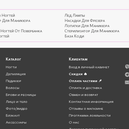
я Ногтей
Лед Лампы
р Для Маникюра
Насадки Для Фрезера
Лопатки Для Маникюра
 Ногтей От Повербанка
Стерилизатор Для Маникюра
огтей
База Коди
Каталог
Клиентам
Ногти
Вход в личный кабинет
Депиляция
Скидки 🔥
Педикюр
Оплата частями 📌
Волосы
Оплата и доставка
Брови и ресницы
Обмен и возврат
Лицо и тело
Контактная информация
Фото/видео
Отзывы о магазине
Блэкаут
Программа лояльности
Аксессуары
О нас