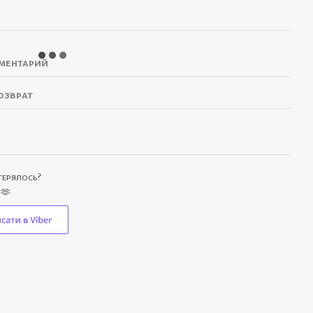
ментарий
озврат
отерялось?
 🫶