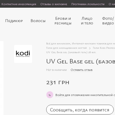
Контактная информация
Отзывы о магазине
Программа лояльности
О н
Брови и
Лицо
Фото/
Педикюр
Волосы
ресницы
и тело
видео
Всё для маникюра, Интернет-магазин товаров для 
Гели для наращивания ногтей
Гели Kodi Profes
UV Gel Base gel (базовый гель) 28 мл.
UV Gel Base gel (базов
Нет в наличии
Оставить отзыв
231 грн
Войти
для отображения накопительной 
%
Сообщить, когда появится