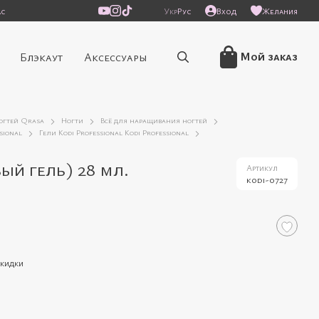
ас
Укр
Рус
Вход
Желания
Мой заказ
Блэкаут
Аксессуары
ногтей Qrasa
Ногти
Всё для наращивания ногтей
sional
Гели Kodi Professional Kodi Professional
ый гель) 28 мл.
Артикул
kodi-0727
скидки