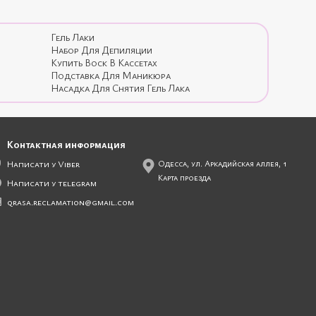
Гель Лаки
Набор Для Депиляции
Купить Воск В Кассетах
Подставка Для Маникюра
Насадка Для Снятия Гель Лака
Контактная информация
Написати у Viber
Одесса, ул. Аркадийская аллея, 1
Карта проезда
Написати у telegram
qrasa.reclamation@gmail.com