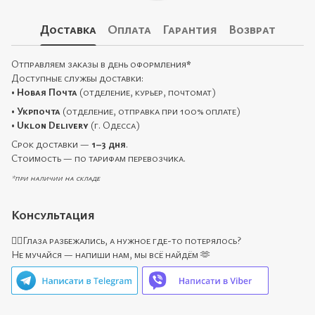
Доставка
Оплата
Гарантия
Возврат
Отправляем заказы в день оформления
*
Доступные службы доставки:
•
Новая Почта
(отделение, курьер, почтомат)
•
Укрпочта
(отделение, отправка при 100% оплате)
•
Uklon Delivery
(г. Одесса)
Срок доставки —
1–3 дня
.
Стоимость — по тарифам перевозчика.
*при наличии на складе
Консультация
🙋‍♀️Глаза разбежались, а нужное где-то потерялось?
Не мучайся — напиши нам, мы всё найдём 🫶