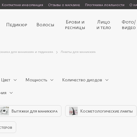
Контактная информация
Отзывы о магазине
Программа лояльности
О н
Брови и
Лицо
Фото/
Педикюр
Волосы
ресницы
и тело
видео
ехника для маникюра и педикюра
Лампы для маникюра
Цвет
Мощность
Количество диодов
ния
Вытяжки для маникюра
Косметологические лампы
стеров