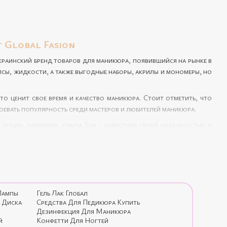
 Global Fasion
украинский бренд товаров для маникюра, появившийся на рынке в
ипсы, жидкости, а также выгодные наборы, акрилы и мономеры, но
то ценит свое время и качество маникюра. Стоит отметить, что
воевать популярность среди мастеров и любителей маникюра.
е опции, например,
лампа Sun
- известная своей надежностью и
 Fasion для сушки ногтей разработана с учетом определенных
ать
набор для гель лака с лампой
, включающий все необходимые
а выглядел безупречно.
Лампы
Гель Лак Глобал
 Диска
Средства Для Педикюра Купить
т
Дезинфекция Для Маникюра
й
Конфетти Для Ногтей
во используемого оборудования. Отличный маникюр - это всегда