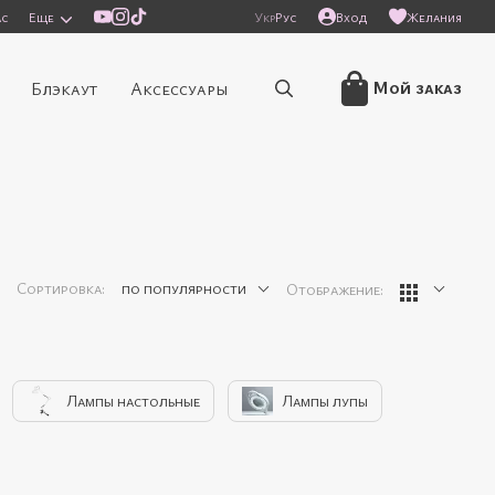
ас
Еще
Укр
Рус
Вход
Желания
Мой заказ
Блэкаут
Аксессуары
Сортировка:
по популярности
Отображение:
Лампы настольные
Лампы лупы