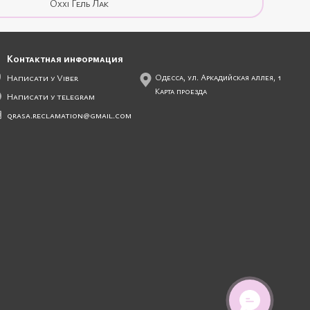
Oxxi Гель Лак
ashion выступает как идеальный инструмент, обеспечивающий
ий уровень пользовательского опыта.
Контактная информация
Написати у Viber
Одесса, ул. Аркадийская аллея, 1
Карта проезда
у. Каждая модель лампы Global Fashion разработана с учетом
Написати у telegram
qrasa.reclamation@gmail.com
кже удобство в использовании, становясь надежным помощником
sion
ффективное и равномерное полимеризование гель-лака.
требностям и технике нанесения.