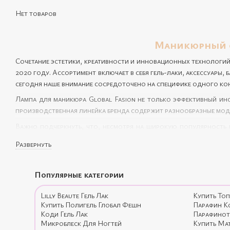
Нет товаров
Маникюрный оп
Сочетание эстетики, креативности и инновационных технологий 
2020 году. Ассортимент включает в себя гель-лаки, аксессуары,
сегодня наше внимание сосредоточено на специфике одного кон
Лампа для маникюра Global Fasion не только эффективный инст
производственная линейка бренда содержит разнообразные мод
Важно подчеркнуть, что, несмотря на широкую популярность 
эффективностью в других брендах.
Развернуть
Разнообразие ассортимента позволяет каждому найти оптимал
требований и особенностей использования. А если вы только на
Популярные категории
компоненты для создания идеального маникюра дома.
Продолжение статьи будет включать больше конкретных деталей 
Lilly Beaute Гель Лак
Купить Топ
Купить Полигель Глобал Фешн
Парафин К
Коди Гель Лак
Парафинот
Микроблеск Для Ногтей
Купить Ма
В мире ногтевой эстетики высоко ценятся не только качество 