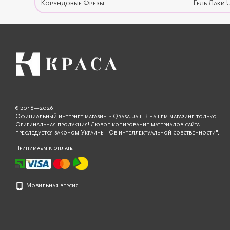
Корундовые Фрезы
Гель Лаки 
комбинация отличного материала и правильной технологии 
стабильность и долговечность покрытия гель-лака.
Global Fashion уделяет особое внимание деталям, сочетая техно
Купить правильную лампу для маникюра - задача непростая, 
специфических потребностей пользователей и актуализации самы
Один из популярных вариантов - лампа мощностью 48 Вт - пре
© 2018—2026
в процессе создания безупречного маникюра.
Официальный интернет магазин - Qrasa.ua l В нашем магазине только
Оригинальная продукция! Любое копирование материалов сайта
Час
преследуется законом Украины "Об интеллектуальной собственности".
Чем особенна лампа для маникюра от Global Fashio
Принимаем к оплате
Лампы для маникюра Global Fashion сочетают в себе высокое ка
Важна ли мощность лампы для маникюра?
Мобильная версия
Да, мощность лампы влияет на скорость и эффективность сушки г
Какую модель лампы Global Fashion выбрать для д