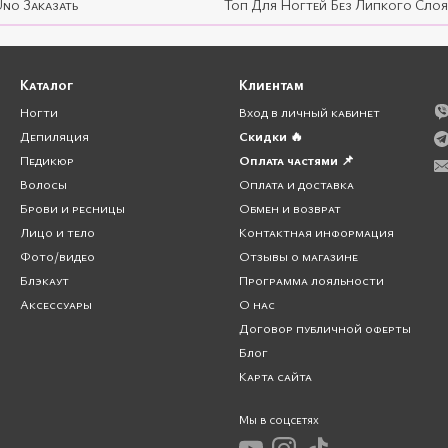
Uno Заказать
Топ Для Ногтей Без Липкого Слоя
сушки. Здесь
лампа для маникюра
от украинского бренда Global F
логичность и эстетичность в своих продуктах, чем гарантирует высок
Каталог
Клиентам
Ответственный Подход к Выбору
Ногти
Вход в личный кабинет
но информированность здесь становится ключом к отличному выбор
Депиляция
Скидки 🔥
х новых тенденций в области ногтевого сервиса.
Педикюр
Оплата частями 📌
Волосы
Оплата и доставка
длагает оптимальный баланс мощности и эффективности сушки, а та
Брови и ресницы
Обмен и возврат
Лицо и тело
Контактная информация
то задаваемые вопросы о лампах Global Fa
Фото/видео
Отзывы о магазине
Блэкаут
Программа лояльности
n?
Аксессуары
О нас
чество, стильный дизайн и новейшие технологии, чтобы обеспечить э
Договор публичной оферты
Блог
Карта сайта
ель-лака, и важно выбирать модель, которая соответствует вашим по
омашнего использования?
Мы в соцсетях