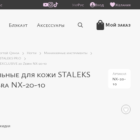
ас
Укр
Рус
Вход
Желания
Мой заказ
Блэкаут
Аксессуары
ногтей Qrasa
Ногти
Маникюрные инструменты
 STALEKS PRO
EXCLUSIVE 20 Zebra NX-20-10
льные для кожи STALEKS
Артикул
NX-20-
ra NX-20-10
10
скидки