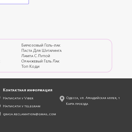
Бирюзовый Гель-лак
Паста Для Шугаринга
Лампа С Лупой
к
Оранжевый Гель Лак
Топ Коди
Контактная информация
Написати у Viber
Одесса, ул. Аркадийская аллея, 1
Карта проезда
Написати у telegram
qrasa.reclamation@gmail.com