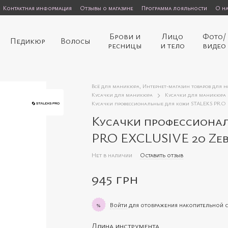
Контактная информация
Отзывы о магазине
Программа лояльности
О н
Брови и
Лицо
Фото/
Педикюр
Волосы
ресницы
и тело
видео
Всё для маникюра, Интернет-магазин товаров для 
Кусачки для маникюра
Кусачки для маникюра
Кусачки профессиональные для кожи STALEKS PRO 
Кусачки профессиона
PRO EXCLUSIVE 20 Zeb
Нет в наличии
Оставить отзыв
945 грн
Войти
для отображения накопительной 
%
Длина инструмента