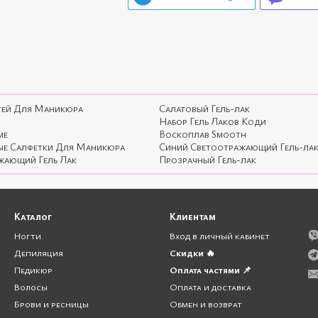
тей Для Маникюра
Салатовый Гель-лак
Набор Гель Лаков Коди
me
Воскоплав Smooth
ые Салфетки Для Маникюра
Синий Светоотражающий Гель-ла
жающий Гель Лак
Прозрачный Гель-лак
Каталог
Клиентам
Ногти
Вход в личный кабинет
Депиляция
Скидки 🔥
Педикюр
Оплата частями 📌
Волосы
Оплата и доставка
Брови и ресницы
Обмен и возврат