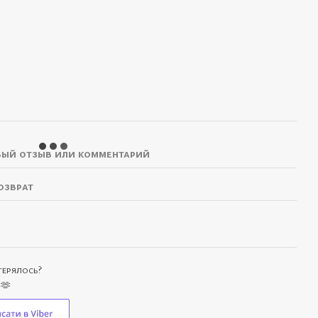
ый отзыв или комментарий
озврат
отерялось?
 🫶