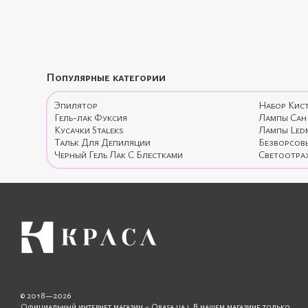
Популярные категории
Эпилятор
Набор Кис
Гель-лак Фуксия
Лампы Сан
Кусачки Staleks
Лампы Led
Тальк Для Депиляции
Безворсов
Черный Гель Лак С Блестками
Светоотра
© 2018—2026
Официальный интернет магазин - Qrasa.ua l В нашем магазине только