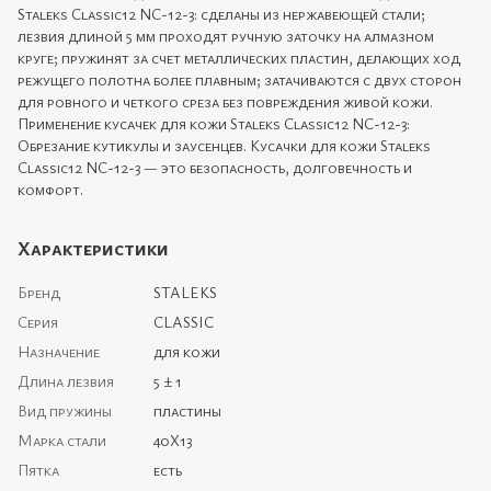
Staleks Classic12 NC-12-3: сделаны из нержавеющей стали;
лезвия длиной 5 мм проходят ручную заточку на алмазном
круге; пружинят за счет металлических пластин, делающих ход
режущего полотна более плавным; затачиваются с двух сторон
для ровного и четкого среза без повреждения живой кожи.
Применение кусачек для кожи Staleks Classic12 NC-12-3:
Обрезание кутикулы и заусенцев. Кусачки для кожи Staleks
Classic12 NC-12-3 — это безопасность, долговечность и
комфорт.
Характеристики
Бренд
STALEKS
Серия
CLASSIC
Назначение
для кожи
Длина лезвия
5 ± 1
Вид пружины
пластины
Марка стали
40Х13
Пятка
есть