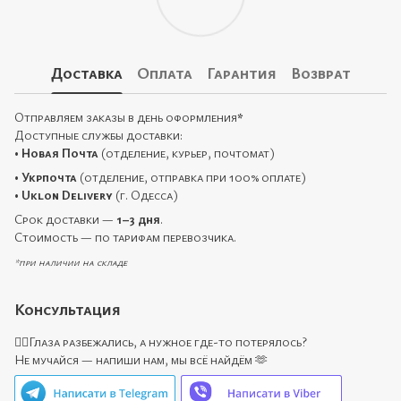
Доставка
Оплата
Гарантия
Возврат
Отправляем заказы в день оформления
*
Доступные службы доставки:
•
Новая Почта
(отделение, курьер, почтомат)
•
Укрпочта
(отделение, отправка при 100% оплате)
•
Uklon Delivery
(г. Одесса)
Срок доставки —
1–3 дня
.
Стоимость — по тарифам перевозчика.
*при наличии на складе
Консультация
🙋‍♀️Глаза разбежались, а нужное где-то потерялось?
Не мучайся — напиши нам, мы всё найдём 🫶