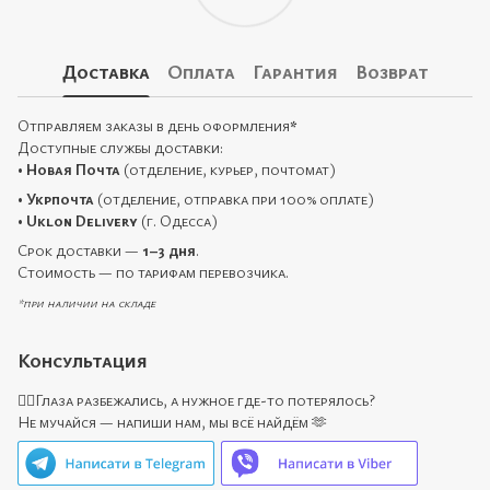
Доставка
Оплата
Гарантия
Возврат
Отправляем заказы в день оформления
*
Доступные службы доставки:
•
Новая Почта
(отделение, курьер, почтомат)
•
Укрпочта
(отделение, отправка при 100% оплате)
•
Uklon Delivery
(г. Одесса)
Срок доставки —
1–3 дня
.
Стоимость — по тарифам перевозчика.
*при наличии на складе
Консультация
🙋‍♀️Глаза разбежались, а нужное где-то потерялось?
Не мучайся — напиши нам, мы всё найдём 🫶