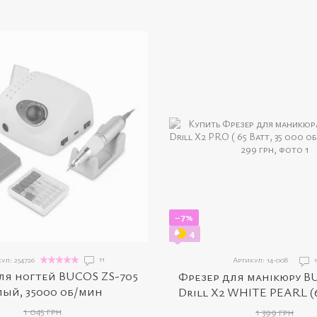
−7%
4
11
ул: 254726
Артикул: 14-008
1
ля ногтей BUCOS ZS-705
Фрезер для манікюру B
лый, 35000 об/мин
Drill X2 WHITE PEARL (6
000 об./хв.)
1 045 грн
1 399 грн