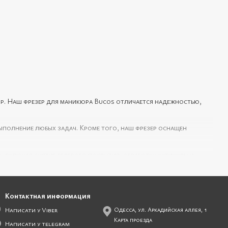
р. Наш фрезер для маникюра Bucos отличается надежностью,
выполнение любых задач. Кроме того, наш фрезер оснащен
 включая снятие гелевого покрытия, обработку кутикулы и
лагаем быструю доставку по всей Украине и профессиональную
Контактная информация
аждайтесь качественным маникюром и педикюром!
Написати у Viber
Одесса, ул. Аркадийская аллея, 1
Карта проезда
Написати у telegram