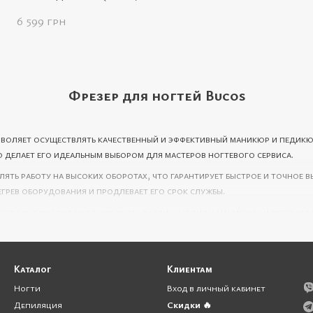
35000 об/мин)
6 599 грн
Фрезер для ногтей Bucos
зволяет осуществлять качественный и эффективный маникюр и педикю
делает его идеальным выбором для мастеров ногтевого сервиса.
лять работу на высоких оборотах, что гарантирует быстрое и точное 
грев оборудования и продлевает его срок службы.
 которые позволяют выполнять различные виды маникюра и педикюра,
ланию.
 производительности, а также удобства и экономии времени. Мы пред
нашего оборудования.
Каталог
Клиентам
м и эффективным инструментом работы. Купите Фрезер Bucos и насл
Ногти
Вход в личный кабинет
Депиляция
Скидки 🔥