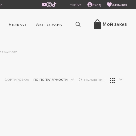
ас
Укр
Рус
Вход
Желания
Мой заказ
Блэкаут
Аксессуары
и педикюра
Сортировка:
по популярности
Отображение: