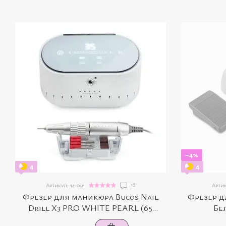
−4%
4
4
18
Артикул: 14-001
Артик
Фрезер для маникюра Bucos Nail
Фрезер д
Drill X3 PRO WHITE PEARL (65
Бе
ваттов, 35 000 об./мин)