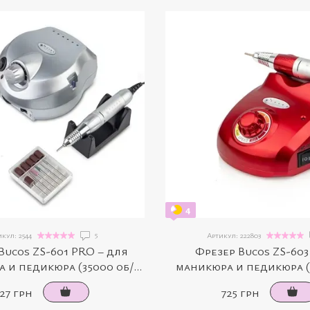
4
5
кул: 2544
Артикул: 222803
Bucos ZS-601 PRO – для
Фрезер Bucos ZS-603
 и педикюра (35000 об/
маникюра и педикюра (
 45 Вт, серебряный)
мин, 45 Вт, красн
27 грн
725 грн