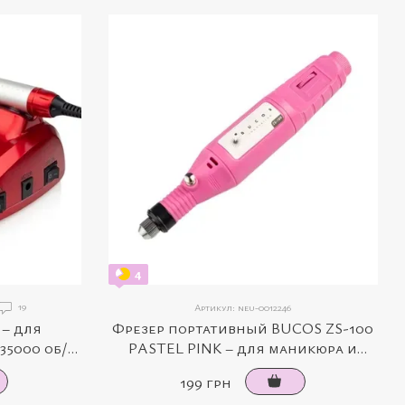
4
19
Артикул: neu-0012246
 – для
Фрезер портативный BUCOS ZS-100
35000 об/
PASTEL PINK – для маникюра и
ый)
педикюра (20000 об/мин, 9 Вт)
199 грн