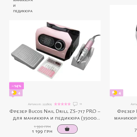
−14%
4
4
11
Артикул: 222805
Арти
Фрезер Bucos Nail Drill ZS-717 PRO –
Фрезер 
для маникюра и педикюра (35000
маникюра
об/мин, 65 Вт, розовый)
мин,
1 390 грн
7
1 199 грн