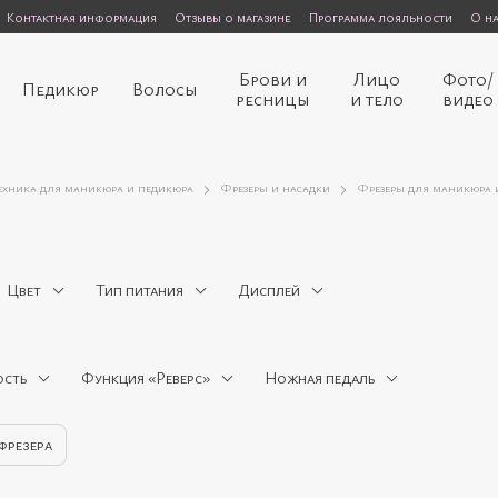
Контактная информация
Отзывы о магазине
Программа лояльности
О н
Брови и
Лицо
Фото/
Педикюр
Волосы
ресницы
и тело
видео
ехника для маникюра и педикюра
Фрезеры и насадки
Фрезеры для маникюра 
Цвет
Тип питания
Дисплей
сть
Функция «Реверс»
Ножная педаль
фрезера