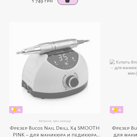
1 749 грн
4
4
Артикул: neu-0012241
Фрезер Bucos Nail Drill X4 SMOOTH
Фрезер Bu
PINK – для маникюра и педикюра
для мани