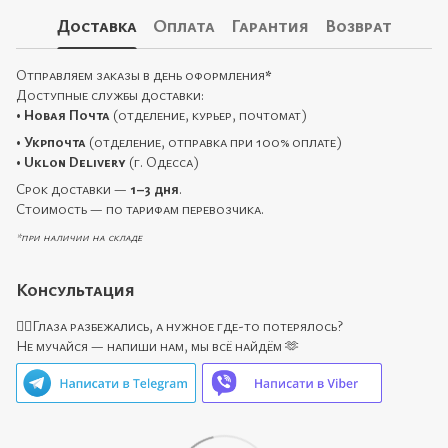
Доставка
Оплата
Гарантия
Возврат
Отправляем заказы в день оформления
*
Доступные службы доставки:
•
Новая Почта
(отделение, курьер, почтомат)
•
Укрпочта
(отделение, отправка при 100% оплате)
•
Uklon Delivery
(г. Одесса)
Срок доставки —
1–3 дня
.
Стоимость — по тарифам перевозчика.
*при наличии на складе
Консультация
🙋‍♀️Глаза разбежались, а нужное где-то потерялось?
Не мучайся — напиши нам, мы всё найдём 🫶