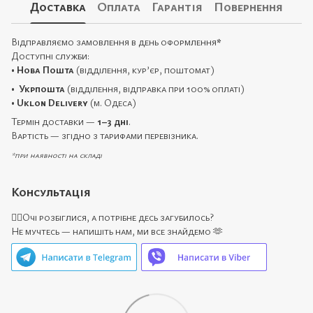
Доставка
Оплата
Гарантія
Повернення
Відправляємо замовлення в день оформлення
*
Доступні служби:
•
Нова Пошта
(відділення, кур’єр, поштомат)
•
Укрпошта
(відділення, відправка при 100% оплаті)
•
Uklon Delivery
(м. Одеса)
Термін доставки —
1–3 дні
.
Вартість — згідно з тарифами перевізника.
*при наявності на складі
Консультація
🙋‍♀️Очі розбіглися, а потрібне десь загубилось?
Не мучтесь — напишіть нам, ми все знайдемо 🫶