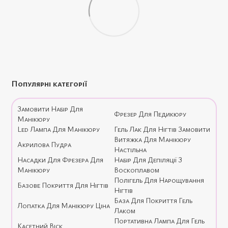
Популярні категорії
Замовити Набір Для
Фрезер Для Педикюру
Манікюру
Led Лампа Для Манікюру
Гель Лак Для Нігтів Замовити
Витяжка Для Манікюру
Акрилова Пудра
Настільна
Насадки Для Фрезера Для
Набір Для Депіляції З
Манікюру
Воскоплавом
Полігель Для Нарощування
Базове Покриття Для Нігтів
Нігтів
База Для Покриття Гель
Лопатка Для Манікюру Ціна
Лаком
Портативна Лампа Для Гель
Касетний Віск