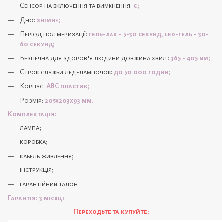
Cенсор на включення та вимкнення:
є;
Дно:
знімне;
Період полімеризації:
гель-лак - 5-30 секунд, led-гель - 30-
60 секунд;
Безпечна для здоров'я людини довжина хвилі:
365 - 405 nm;
Строк служби лед-лампочок:
до 50 000 годин;
Корпус:
АВС пластик;
Розмір:
205х203х93 мм.
Комплектація:
лампа;
коробка;
кабель живлення;
інструкція;
гарантійний талон
Гарантія: 3 місяці
Переходьте та купуйте: