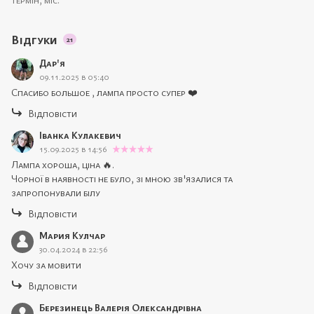
Відгуки
21
Дар'я
09.11.2025 в 05:40
Спасибо большое , лампа просто супер ❤️
Відповісти
Іванка Кулакевич
15.09.2025 в 14:56
Лампа хороша, ціна 🔥.
Чорної в наявності не було, зі мною зв'язалися та
запропонували білу
Відповісти
Мария Кулчар
30.04.2024 в 22:56
Хочу за мовити
Відповісти
Березинець Валерія Олександрівна