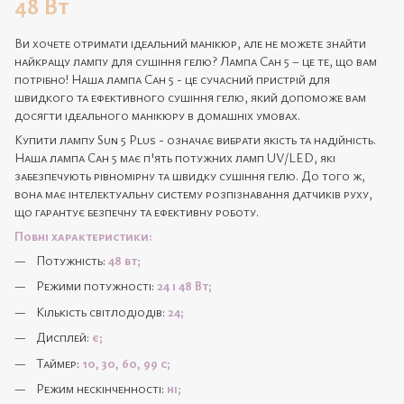
48 Вт
Ви хочете отримати ідеальний манікюр, але не можете знайти
найкращу лампу для сушіння гелю? Лампа Сан 5 – це те, що вам
потрібно! Наша лампа Сан 5 - це сучасний пристрій для
швидкого та ефективного сушіння гелю, який допоможе вам
досягти ідеального манікюру в домашніх умовах.
Купити лампу Sun 5 Plus - означає вибрати якість та надійність.
Наша лампа Сан 5 має п'ять потужних ламп UV/LED, які
забезпечують рівномірну та швидку сушіння гелю. До того ж,
вона має інтелектуальну систему розпізнавання датчиків руху,
що гарантує безпечну та ефективну роботу.
Повні характеристики:
Потужність:
48 вт;
Режими потужності:
24 і 48 Вт;
Кількість світлодіодів:
24;
Дисплей:
є;
Таймер:
10, 30, 60, 99 с;
Режим нескінченності:
ні;