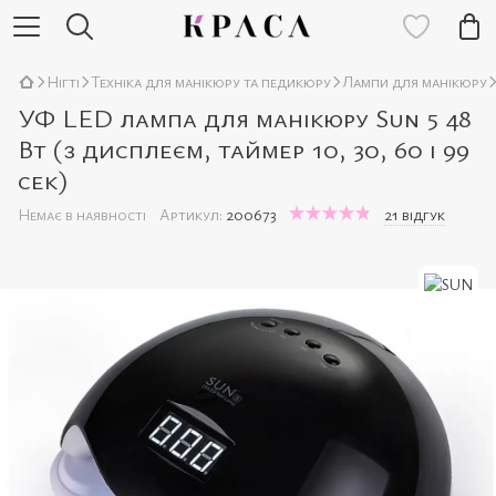
Нігті
Техніка для манікюру та педикюру
Лампи для манікюру
УФ LED лампа для манікюру Sun 5 48
Вт (з дисплеєм, таймер 10, 30, 60 і 99
сек)
Немає в наявності
Артикул:
200673
21 відгук